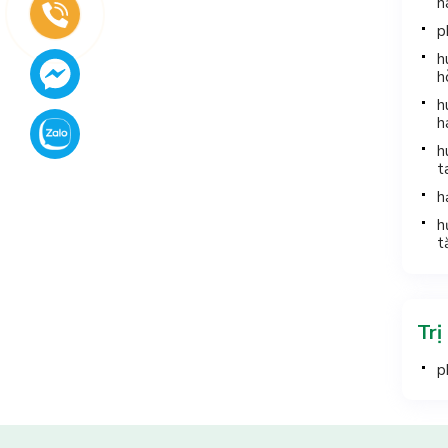
h
p
h
h
h
h
h
t
h
h
t
Trị
p