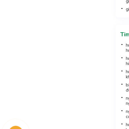
g
g
Ti
h
h
h
h
h
k
b
đ
n
n
n
c
h