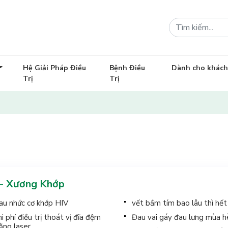
Hệ Giải Pháp Điều
Bệnh Điều
Dành cho khác
Trị
Trị
 - Xương Khớp
au nhức cơ khớp HIV
vết bầm tím bao lâu thì hết
hi phí điều trị thoát vị đĩa đệm
Đau vai gáy đau lưng mùa h
ằng laser