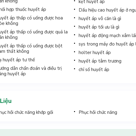
án không
kẹt huyết áp
hối hợp thuốc huyết áp
Dấu hiệu cao huyết áp ở ngư
uyết áp thấp có uống được hoa
huyết áp vô căn là gì
òe không
huyết áp tối ưu là gì
uyết áp thấp có uống được quả la
huyết áp động mạch xâm lấ
án không
sys trong máy đo huyết áp l
uyết áp thấp có uống được bột
am thất không
holter huyết áp
ạ huyết áp tư thế
huyết áp tâm trương
ướng dẫn chẩn đoán và điều trị
chỉ số huyết áp
ăng huyết áp
 Liệu
hục hồi chức năng khớp gối
Phục hồi chức năng