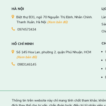
HÀ NỘI
LỊ
Biệt thự B31, ngõ 70 Nguyễn Thị Định, Nhân Chính.
Làm
Thanh Xuân, Hà Nội
(Xem bản đồ)
Sá
0974573434
Ch
CH
HỒ CHÍ MINH
Số 145 Hoa Lan, phường 2, quận Phú Nhuận, HCM
(Xem bản đồ)
0983146145
Thông tin trên website này chỉ mang tính chất tham khảo; khô
đích thay thế cho tư vấn, chẩn đoán hoặc điều trị từ nhân viên y