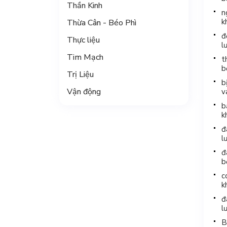
Thần Kinh
n
k
Thừa Cân - Béo Phì
đ
Thực liệu
l
Tim Mạch
t
b
Trị Liệu
b
Vận động
v
b
k
đ
l
đ
b
c
k
đ
l
B