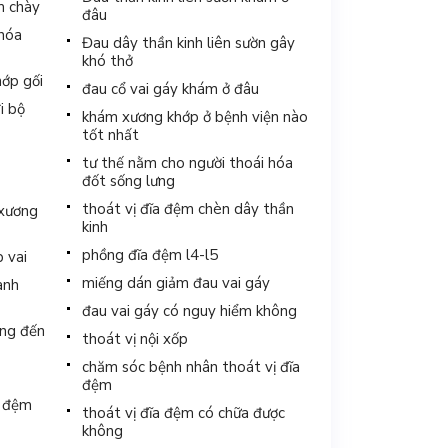
m chày
đâu
 hóa
Đau dây thần kinh liên sườn gây
khó thở
hớp gối
đau cổ vai gáy khám ở đâu
i bộ
khám xương khớp ở bệnh viện nào
tốt nhất
tư thế nằm cho người thoái hóa
đốt sống lưng
thoát vị đĩa đệm chèn dây thần
 xương
kinh
phồng đĩa đệm l4-l5
p vai
miếng dán giảm đau vai gáy
anh
đau vai gáy có nguy hiểm không
ởng đến
thoát vị nội xốp
chăm sóc bệnh nhân thoát vị đĩa
đệm
a đệm
thoát vị đĩa đệm có chữa được
không