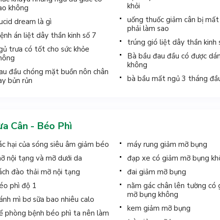
khỏi
ao không
uống thuốc giảm cân bị mất
ucid dream là gì
phải làm sao
ệnh án liệt dây thần kinh số 7
trúng gió liệt dây thần kinh 
gủ trưa có tốt cho sức khỏe
Bà bầu đau đầu có được dá
hông
không
au đầu chóng mặt buồn nôn chân
bà bầu mất ngủ 3 tháng đầ
ay bủn rủn
a Cân - Béo Phì
ác hại của sóng siêu âm giảm béo
máy rung giảm mỡ bụng
ỡ nội tạng và mỡ dưới da
đạp xe có giảm mỡ bụng k
ách đào thải mỡ nội tạng
đai giảm mỡ bụng
éo phì độ 1
nằm gác chân lên tường có
mỡ bụng không
ánh mì bơ sữa bao nhiêu calo
kem giảm mỡ bụng
ể phòng bệnh béo phì ta nên làm