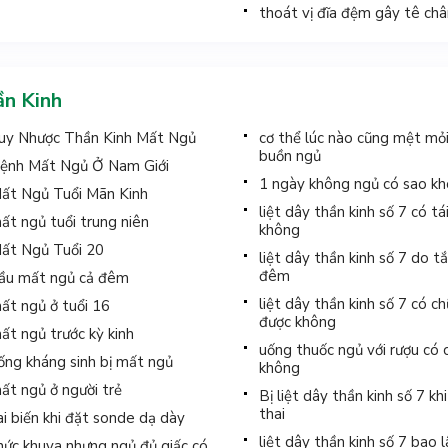
thoát vị đĩa đệm gây tê ch
n Kinh
uy Nhược Thần Kinh Mất Ngủ
cơ thể lúc nào cũng mệt mỏ
buồn ngủ
ệnh Mất Ngủ Ở Nam Giới
1 ngày không ngủ có sao k
ất Ngủ Tuổi Mãn Kinh
liệt dây thần kinh số 7 có tá
ất ngủ tuổi trung niên
không
ất Ngủ Tuổi 20
liệt dây thần kinh số 7 do t
đêm
ầu mất ngủ cả đêm
liệt dây thần kinh số 7 có c
ất ngủ ở tuổi 16
được không
ất ngủ trước kỳ kinh
uống thuốc ngủ với rượu có 
ống kháng sinh bị mất ngủ
không
ất ngủ ở người trẻ
Bị liệt dây thần kinh số 7 k
thai
ai biến khi đặt sonde dạ dày
liệt dây thần kinh số 7 bao l
hức khuya nhưng ngủ đủ giấc có