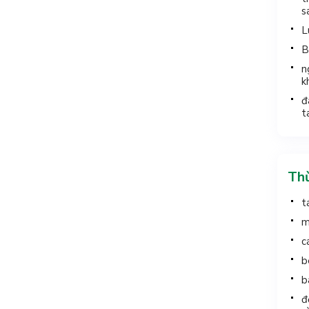
s
L
B
n
k
đ
t
Thừ
t
m
c
b
b
đ