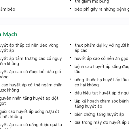
ì
trà giảm mỡ bụng
iảm béo
béo phì gây ra những bệnh g
m Mạch
uyết áp thấp có nên đeo vòng
thực phẩm đại kỵ với người 
uyết áp
áp cao
uyết áp tâm trương cao có nguy
huyết áp cao có nên ăn gạo
iểm không
bệnh cao huyết áp sống đư
uyết áp cao có được bôi dầu gió
lâu
hông
uống thuốc hạ huyết áp lâu
ị cao huyết áp có thể ngâm chân
có hại không
ược không
dấu hiệu tụt huyết áp ở ngườ
guyên nhân tăng huyết áp đột
lập kế hoạch chăm sóc bệnh
gột
tăng huyết áp
gười cao huyết áp uống rượu ớt
biến chứng tăng huyết áp
ó hết không
dia trong máy đo huyết áp l
uyết áp cao có uống được quả la