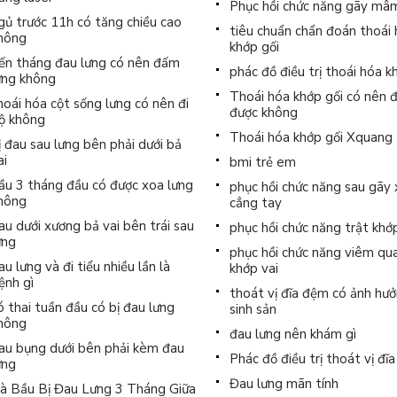
Phục hồi chức năng gãy mâ
gủ trước 11h có tăng chiều cao
tiêu chuẩn chẩn đoán thoái
hông
khớp gối
ến tháng đau lưng có nên đấm
phác đồ điều trị thoái hóa k
ưng không
Thoái hóa khớp gối có nên đ
hoái hóa cột sống lưng có nên đi
được không
ộ không
Thoái hóa khớp gối Xquang
ị đau sau lưng bên phải dưới bả
ai
bmi trẻ em
ầu 3 tháng đầu có được xoa lưng
phục hồi chức năng sau gãy
hông
cẳng tay
au dưới xương bả vai bên trái sau
phục hồi chức năng trật khớ
ưng
phục hồi chức năng viêm qu
au lưng và đi tiểu nhiều lần là
khớp vai
ệnh gì
thoát vị đĩa đệm có ảnh hư
ó thai tuần đầu có bị đau lưng
sinh sản
hông
đau lưng nên khám gì
au bụng dưới bên phải kèm đau
Phác đồ điều trị thoát vị đĩ
ưng
Đau lưng mãn tính
à Bầu Bị Đau Lưng 3 Tháng Giữa