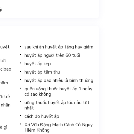
ì
huyết
sau khi ăn huyết áp tăng hay giảm
huyết áp người trên 60 tuổi
 lứt
huyết áp kẹp
ợc bao
huyết áp tâm thu
huyết áp bao nhiêu là bình thường
 năm
quên uống thuốc huyết áp 1 ngày
có sao không
i trẻ
uống thuốc huyết áp lúc nào tốt
 nhân
nhất
cách đo huyết áp
Xơ Vữa Động Mạch Cảnh Có Nguy
à gì
Hiểm Không