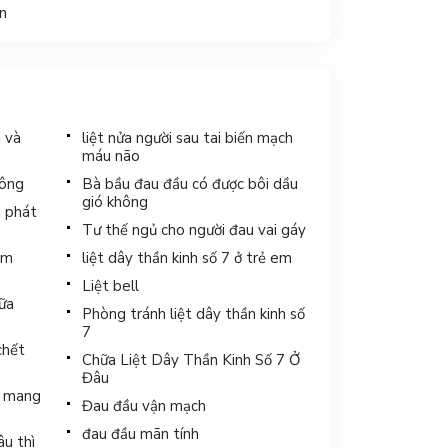
ân
i và
liệt nửa người sau tai biến mạch
máu não
hông
Bà bầu đau đầu có được bôi dầu
gió không
i phát
Tư thế ngủ cho người đau vai gáy
ắm
liệt dây thần kinh số 7 ở trẻ em
Liệt bell
hữa
Phòng tránh liệt dây thần kinh số
7
chết
Chữa Liệt Dây Thần Kinh Số 7 Ở
Đâu
hi mang
Đau đầu vận mạch
đau đầu mãn tính
âu thì