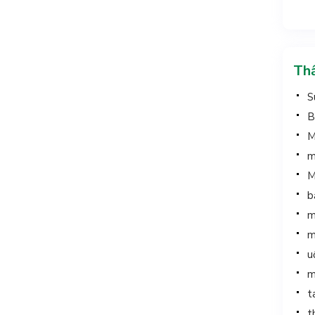
Thầ
S
B
M
m
M
b
m
m
u
m
t
t