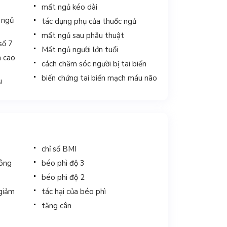
mất ngủ kéo dài
 ngủ
tác dụng phụ của thuốc ngủ
mất ngủ sau phẫu thuật
số 7
Mất ngủ người lớn tuổi
n cao
cách chăm sóc người bị tai biến
biến chứng tai biến mạch máu não
u
chỉ số BMI
hông
béo phì độ 3
béo phì độ 2
 giảm
tác hại của béo phì
tăng cân