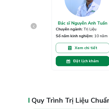
uyễn Mạnh Toàn
Bác sĩ Nguyễn Anh Tuấn
 ngành:
Vận động
Chuyên ngành:
Trị Liệu
 kinh nghiệm:
15 năm
Số năm kinh nghiệm:
10 năm
Xem chi tiết
Xem chi tiết
Đặt lịch khám
Đặt lịch khám
Quy Trình Trị Liệu Chuẩ