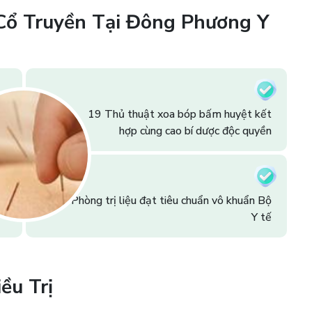
 Cổ Truyền Tại Đông Phương Y
19 Thủ thuật xoa bóp bấm huyệt kết
hợp cùng cao bí dược độc quyền
Phòng trị liệu đạt tiêu chuẩn vô khuẩn Bộ
Y tế
ều Trị