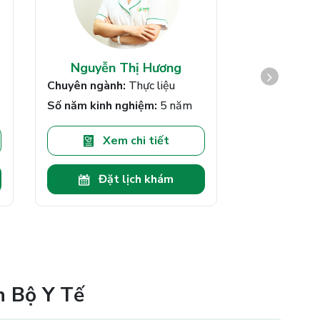
Nguyễn Thị Hương
Bác sĩ Trầ
Chuyên ngành:
Thực liệu
Chuyên ngàn
Khớp
Số năm kinh nghiệm:
5 năm
Số năm kinh
Xem chi tiết
Xe
Đặt lịch khám
Đặt
n Bộ Y Tế