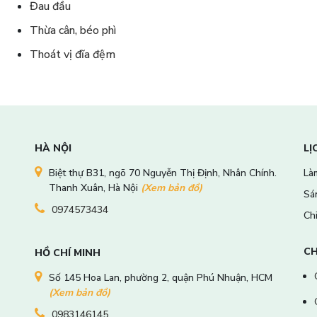
Đau đầu
Thừa cân, béo phì
Thoát vị đĩa đệm
HÀ NỘI
LỊ
Biệt thự B31, ngõ 70 Nguyễn Thị Định, Nhân Chính.
Làm
Thanh Xuân, Hà Nội
(Xem bản đồ)
Sá
0974573434
Ch
CH
HỒ CHÍ MINH
Số 145 Hoa Lan, phường 2, quận Phú Nhuận, HCM
(Xem bản đồ)
0983146145