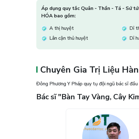
Áp dụng quy tắc Quân - Thần - Tá - Sứ tứ
HÓA bao gồm:
A thị huyệt
Dỉ t
Lân cận thủ huyệt
Dỉ h
Chuyên Gia Trị Liệu Hà
Đông Phương Y Pháp quy tụ đội ngũ bác sĩ đầu ng
Bác sĩ "Bàn Tay Vàng, Cây Ki