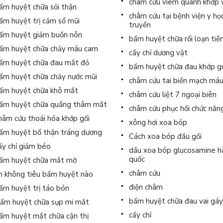
châm cứu viêm quanh khớp 
ấm huyệt chữa sỏi thận
châm cứu tại bệnh viện y họ
ấm huyệt trị cảm sổ mũi
truyền
ấm huyệt giảm buồn nôn
bấm huyệt chữa rối loạn tiề
ấm huyệt chữa chảy máu cam
cấy chỉ dương vật
ấm huyệt chữa đau mắt đỏ
bấm huyệt chữa đau khớp g
ấm huyệt chữa chảy nước mũi
châm cứu tai biến mạch má
ấm huyệt chữa khô mắt
châm cứu liệt 7 ngoại biên
ấm huyệt chữa quầng thâm mắt
châm cứu phục hồi chức năn
hâm cứu thoái hóa khớp gối
xông hơi xoa bóp
ấm huyệt bổ thận tráng dương
Cách xoa bóp đầu gối
ấy chỉ giảm béo
dầu xoa bóp glucosamine h
quốc
ấm huyệt chữa mắt mờ
châm cứu
n không tiêu bấm huyệt nào
điện châm
ấm huyệt trị táo bón
bấm huyệt chữa đau vai gá
ấm huyệt chữa sụp mi mắt
cấy chỉ
ấm huyệt mắt chữa cận thị