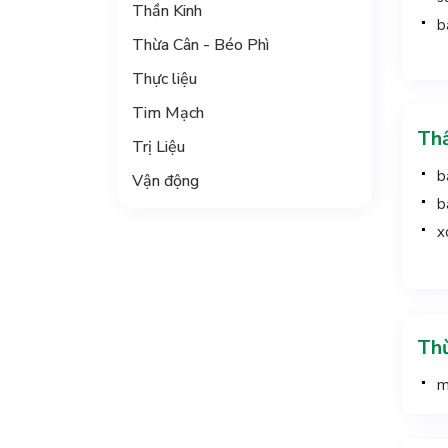
Thần Kinh
b
Thừa Cân - Béo Phì
Thực liệu
Tim Mạch
Thầ
Trị Liệu
b
Vận động
b
x
Thừ
m