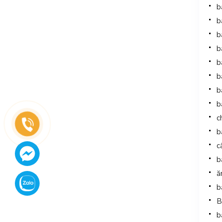
b
b
b
b
b
b
b
b
c
b
c
b
ă
b
B
b