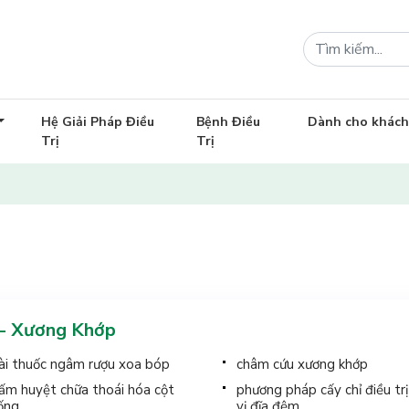
Hệ Giải Pháp Điều
Bệnh Điều
Dành cho khác
Trị
Trị
 - Xương Khớp
ài thuốc ngâm rượu xoa bóp
châm cứu xương khớp
ấm huyệt chữa thoái hóa cột
phương pháp cấy chỉ điều tr
ống
vị đĩa đệm