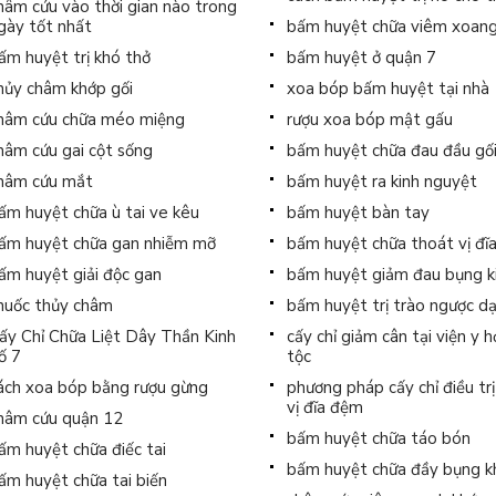
hâm cứu vào thời gian nào trong
gày tốt nhất
bấm huyệt chữa viêm xoan
ấm huyệt trị khó thở
bấm huyệt ở quận 7
hủy châm khớp gối
xoa bóp bấm huyệt tại nhà
hâm cứu chữa méo miệng
rượu xoa bóp mật gấu
hâm cứu gai cột sống
bấm huyệt chữa đau đầu gố
hâm cứu mắt
bấm huyệt ra kinh nguyệt
ấm huyệt chữa ù tai ve kêu
bấm huyệt bàn tay
ấm huyệt chữa gan nhiễm mỡ
bấm huyệt chữa thoát vị đĩ
ấm huyệt giải độc gan
bấm huyệt giảm đau bụng k
huốc thủy châm
bấm huyệt trị trào ngược d
ấy Chỉ Chữa Liệt Dây Thần Kinh
cấy chỉ giảm cân tại viện y 
ố 7
tộc
ách xoa bóp bằng rượu gừng
phương pháp cấy chỉ điều tr
vị đĩa đệm
hâm cứu quận 12
bấm huyệt chữa táo bón
ấm huyệt chữa điếc tai
bấm huyệt chữa đầy bụng k
ấm huyệt chữa tai biến