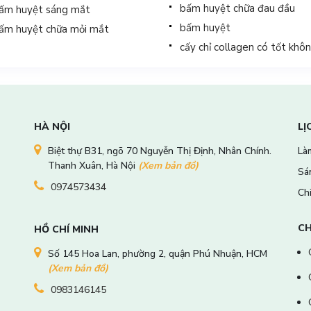
bấm huyệt chữa đau đầu
ấm huyệt sáng mắt
bấm huyệt
ấm huyệt chữa mỏi mắt
cấy chỉ collagen có tốt khô
HÀ NỘI
LỊ
Biệt thự B31, ngõ 70 Nguyễn Thị Định, Nhân Chính.
Làm
Thanh Xuân, Hà Nội
(Xem bản đồ)
Sá
0974573434
Ch
CH
HỒ CHÍ MINH
Số 145 Hoa Lan, phường 2, quận Phú Nhuận, HCM
(Xem bản đồ)
0983146145