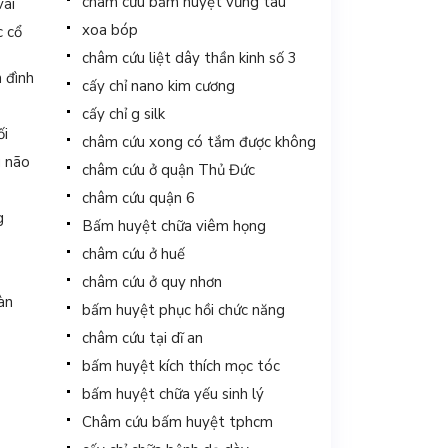
châm cứu bấm huyệt vũng tàu
vai
xoa bóp
c cổ
châm cứu liệt dây thần kinh số 3
n đình
cấy chỉ nano kim cương
cấy chỉ g silk
ối
châm cứu xong có tắm được không
u não
châm cứu ở quận Thủ Đức
châm cứu quận 6
g
Bấm huyệt chữa viêm họng
châm cứu ở huế
châm cứu ở quy nhơn
àn
bấm huyệt phục hồi chức năng
châm cứu tại dĩ an
bấm huyệt kích thích mọc tóc
bấm huyệt chữa yếu sinh lý
y
Châm cứu bấm huyệt tphcm