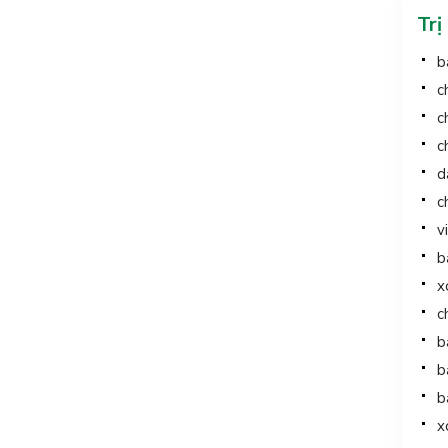
Trị
b
c
c
c
d
c
v
b
x
c
b
b
b
x