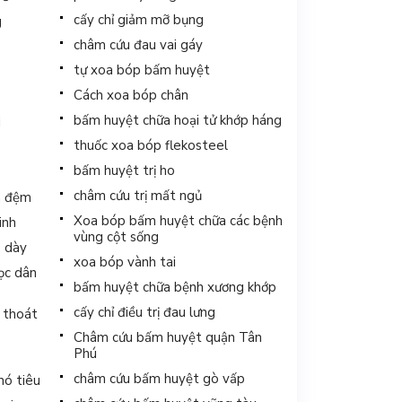
cấy chỉ giảm mỡ bụng
g
châm cứu đau vai gáy
tự xoa bóp bấm huyệt
Cách xoa bóp chân
bấm huyệt chữa hoại tử khớp háng
i
thuốc xoa bóp flekosteel
bấm huyệt trị ho
châm cứu trị mất ngủ
a đệm
Xoa bóp bấm huyệt chữa các bệnh
inh
vùng cột sống
ạ dày
xoa bóp vành tai
học dân
bấm huyệt chữa bệnh xương khớp
cấy chỉ điều trị đau lưng
ị thoát
Châm cứu bấm huyệt quận Tân
Phú
châm cứu bấm huyệt gò vấp
hó tiêu