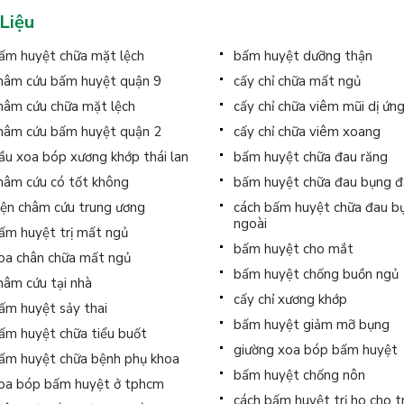
 Liệu
ấm huyệt chữa mặt lệch
bấm huyệt dưỡng thận
hâm cứu bấm huyệt quận 9
cấy chỉ chữa mất ngủ
hâm cứu chữa mặt lệch
cấy chỉ chữa viêm mũi dị ứn
hâm cứu bấm huyệt quận 2
cấy chỉ chữa viêm xoang
ầu xoa bóp xương khớp thái lan
bấm huyệt chữa đau răng
hâm cứu có tốt không
bấm huyệt chữa đau bụng đ
iện châm cứu trung ương
cách bấm huyệt chữa đau b
ngoài
ấm huyệt trị mất ngủ
bấm huyệt cho mắt
oa chân chữa mất ngủ
bấm huyệt chống buồn ngủ
hâm cứu tại nhà
cấy chỉ xương khớp
ấm huyệt sảy thai
bấm huyệt giảm mỡ bụng
ấm huyệt chữa tiểu buốt
giường xoa bóp bấm huyệt
ấm huyệt chữa bệnh phụ khoa
bấm huyệt chống nôn
oa bóp bấm huyệt ở tphcm
cách bấm huyệt trị ho cho t