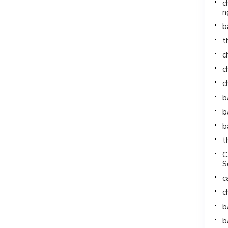
c
n
b
t
c
c
c
b
b
b
t
C
S
c
c
b
b