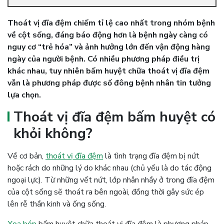
Thoát vị đĩa đệm chiếm tỉ lệ cao nhất trong nhóm bệnh
về cột sống, đáng báo động hơn là bệnh ngày càng có
nguy cơ “trẻ hóa” và ảnh hưởng lớn đến vận động hàng
ngày của người bệnh. Có nhiều phương pháp điều trị
khác nhau, tuy nhiên bấm huyệt chữa thoát vị đĩa đệm
vẫn là phương pháp được số đông bệnh nhân tin tưởng
lựa chọn.
Thoát vị đĩa đệm bấm huyệt có
khỏi không?
Về cơ bản,
thoát vị đĩa đệm
là tình trạng đĩa đệm bị nứt
hoặc rách do những lý do khác nhau (chủ yếu là do tác động
ngoại lực). Từ những vết nứt, lớp nhân nhầy ở trong đĩa đệm
của cột sống sẽ thoát ra bên ngoài, đồng thời gây sức ép
lên rễ thần kinh và ống sống.
Xoa bóp
bấm huyệt chữa thoát vị đĩa đệm là phương pháp