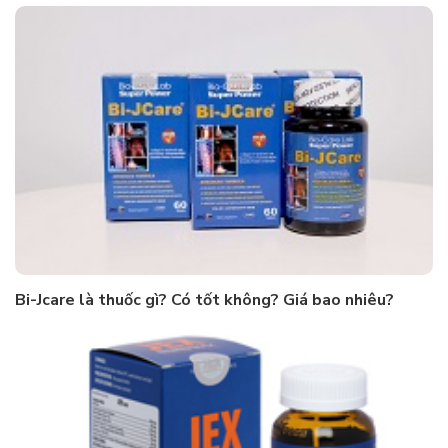
Bi-Jcare là thuốc gì? Có tốt không? Giá bao nhiêu?