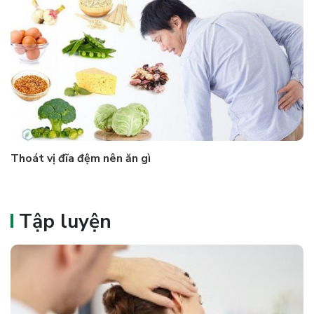
Thoát vị đĩa đệm nên ăn gì
Tập luyện