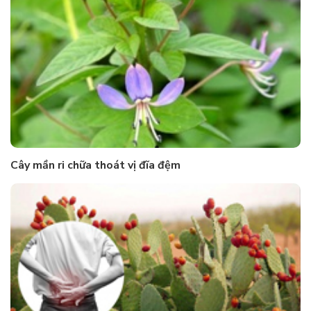
Cây mần ri chữa thoát vị đĩa đệm