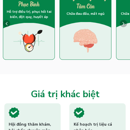
Phục Bình
Tâm Căn
Hỗ trợ điều trị, phục hồi tai
Chữa 
Chữa đau đầu, mất ngủ
biến, đột quỵ, huyết áp
Giá trị khác biệt
Hội đồng thăm khám,
Kế hoạch trị liệu cá