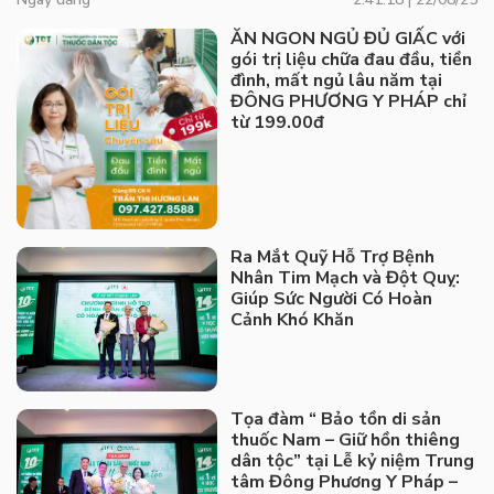
ĂN NGON NGỦ ĐỦ GIẤC với
gói trị liệu chữa đau đầu, tiền
đình, mất ngủ lâu năm tại
ĐÔNG PHƯƠNG Y PHÁP chỉ
từ 199.00đ
Ra Mắt Quỹ Hỗ Trợ Bệnh
Nhân Tim Mạch và Đột Quỵ:
Giúp Sức Người Có Hoàn
Cảnh Khó Khăn
Tọa đàm “ Bảo tồn di sản
thuốc Nam – Giữ hồn thiêng
dân tộc” tại Lễ kỷ niệm Trung
tâm Đông Phương Y Pháp –