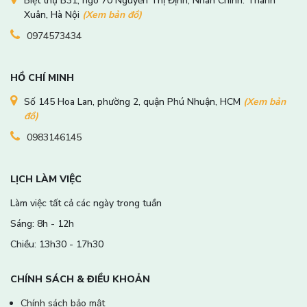
Biệt thự B31, ngõ 70 Nguyễn Thị Định, Nhân Chính. Thanh
Xuân, Hà Nội
(Xem bản đồ)
0974573434
HỒ CHÍ MINH
Số 145 Hoa Lan, phường 2, quận Phú Nhuận, HCM
(Xem bản
đồ)
0983146145
LỊCH LÀM VIỆC
Làm việc tất cả các ngày trong tuần
Sáng: 8h - 12h
Chiều: 13h30 - 17h30
CHÍNH SÁCH & ĐIỀU KHOẢN
Chính sách bảo mật