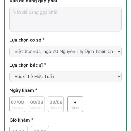
Vấn đề đang gặp phải
Lựa chọn cơ sở *
Lựa chọn bác sĩ *
Ngày khám *
07/08
08/08
09/08
+
hôm nay
Ngày mai
Ngày kìa
Khác
Giờ khám *