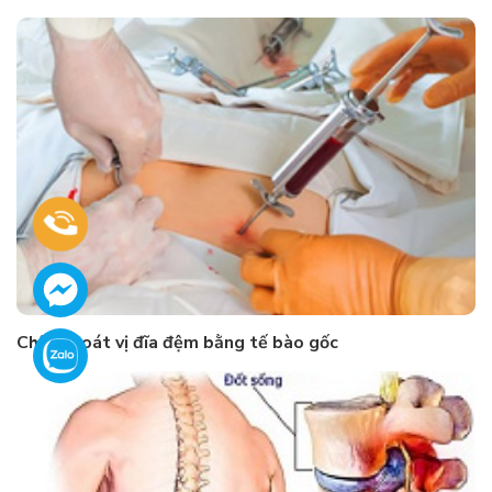
Chữa thoát vị đĩa đệm bằng tế bào gốc