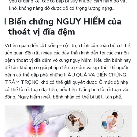
yếu đi đáng kể, các cơ bắp bị suy nhược, cầm nắm đồ vật
khó, không nâng đỡ được đồ có trọng lượng nặng,..
Biến chứng NGUY HIỂM của
thoát vị đĩa đệm
Vì liên quan đến cột sống – cột trụ chính của toàn bộ cơ thể,
liên quan đến rất nhiều các dây thần kinh dẫn tới các chi nên
bệnh thoát vị đĩa đệm vô cùng nguy hiểm. Nếu căn bệnh này
để lâu, không có giải pháp điều trị sớm và kịp thời thì người
bệnh có thể gặp phải những HẬU QUẢ VÀ BIẾN CHỨNG
TRẦM TRỌNG, khó có thể giải quyết được. Ở mức độ nhẹ
có thể là rối loạn đại tiện, tiểu tiện. Nặng hơn là rối loạn vận
động. Nguy hiểm nhất, bệnh nhân có thể bị liệt, tàn phế.