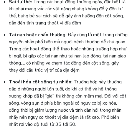
Sai tư thế:
Trong các hoạt động thường ngày, đặc biệt là
khi phải mang vác các vật nặng nhưng không để ý đến tư
thế, bưng bê sai cách sẽ dễ gây ảnh hưởng đến cột sống,
dẫn đến tình trạng thoát vị đĩa đệm
Tai nạn hoặc chấn thương:
Đây cũng là một trong những
nguyên nhân phổ biến mà người bệnh thường dễ chủ quan.
Trong các hoạt động thể thao hoặc những trường hợp như
bị ngã, bị gặp các tai nạn như tai nạn lao động, tai nạn giao
thông,… có những va chạm tác động đến cột sống, gây
thay đổi cấu trúc, vị trí của địa đệm
Thoái hóa cột sống tự nhiên:
Trường hợp này thường
gặp ở những người lớn tuổi, do khi cơ thể và hệ thống
xương khớp đã bị “già” thì không còn mềm mại. Đối với cột
sống, vòng sụn ở phía bên ngoài có nguy cơ bị xơ hóa,
đồng thời bị giảm lượng nước và tính đàn hồi trong nhân
nhầy nên nguy cơ thoát vị đĩa đệm là rất cao. Phổ biến
nhất rơi vào độ tuổi từ 35 tới 50.