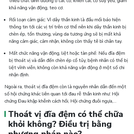
thiếu chất dinh dưỡng ở các cơ, khiến các cơ suy yếu, giảm
khả năng vận động, teo cơ.
Rối loạn cảm giác: Vì dây thần kinh là đầu mối báo hiện
thông tin tới các vị trí trên cơ thể nên khi dây thần kinh bị
chèn ép, tổn thương, vùng da tương ứng sẽ bị mất khả
năng cảm giác, cảm nhận, không còn thấy tê bì chân tay.
Mất chức năng vận động, liệt hoặc tàn phế: Nếu đĩa đệm
bị thoát vị và dẫn đến chèn ép cổ tủy, bệnh nhân có thể bị
liệt vĩnh viễn, không còn khả năng vận động ở một số chi
nhận định.
Ngoài ra, thoát vị đĩa đệm còn là nguyên nhân dẫn đến một
số hội chứng khác liên quan tới đau rễ thần kinh như: Hội
chứng Đau khập khễnh cách hồi, Hội chứng đuôi ngựa,…
Thoát vị đĩa đệm có thể chữa
khỏi không? Điều trị bằng