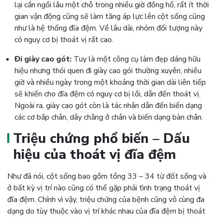
lại cần ngồi lâu một chỗ trong nhiều giờ đồng hồ, rất ít thời
gian vận động cũng sẽ làm tăng áp lực lên cột sống cũng
như là hệ thống đĩa đệm. Về lâu dài, nhóm đối tượng này
có nguy cơ bị thoát vị rất cao.
Đi giày cao gót:
Tuy là một công cụ làm đẹp dáng hữu
hiệu nhưng thói quen đi giày cao gói thường xuyên, nhiều
giờ và nhiều ngày trong một khoảng thời gian dài liên tiếp
sẽ khiến cho đĩa đệm có nguy cơ bị lồi, dẫn đến thoát vị.
Ngoài ra, giày cao gót còn là tác nhân dẫn đến biến dạng
các cơ bắp chân, dây chằng ở chân và biến dạng bàn chân.
Triệu chứng phổ biến – Dấu
hiệu của thoát vị đĩa đệm
Như đã nói, cột sống bao gồm tổng 33 – 34 từ đốt sống và
ở bất kỳ vị trí nào cũng có thể gặp phải tình trạng thoát vị
đĩa đệm. Chính vì vậy, triệu chứng của bệnh cũng vô cùng đa
dạng do tùy thuộc vào vị trí khác nhau của đĩa đệm bị thoát