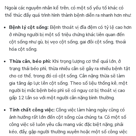
Ngoài các nguyên nhân kể trên, có một số yếu tố khác có
thể thúc đẩy quá trình hình thành bệnh diễn ra nhanh hơn như:
Bệnh lý cột sống:
Bệnh thoát vị đĩa đệm có tỷ lệ cao hơn
ở những người bị một số triệu chứng khác liên quan đến
cột sống như gù, bị vẹo cột sống, gai đôi cột sống, thoái
hóa cột sống.
Thừa cân, béo phì:
Khi trọng lượng cơ thể quá lớn, ở
trạng thái béo phì, thừa nhiều cân sẽ gây ra nhiều bệnh tật
cho cơ thể, trong đó có cột sống. Cân nặng thừa sẽ làm
gia tăng áp lực lên cột sống. Theo số liệu thống kê, một
người bị mắc bệnh béo phì sẽ có nguy cơ bị thoát vị cao
gấp 12 lần so với một người cân nặng bình thường.
Tính chất công việc:
Công việc làm hàng ngày cũng có
ảnh hưởng rất lớn đến cột sống của chúng ta. Có một số
công việc sẽ luôn yêu cầu mang vác đặc biệt nặng, phải
kéo, đẩy, gập người thường xuyên hoặc một số công việc