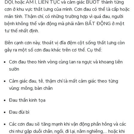
DỘI, hoặc ÂM Ỉ, LIÊN TỤC và cảm giác BUỐT thành từng
cơn ở khu vực thắt lưng của mình. Cơn đau có thể là cấp hoặc
mãn tính. Thậm chí, có những trường hợp vì quá đau, người
bệnh không thể vận động mà phải nằm BẤT ĐỘNG ở một
tư thế nhất định.
Bên cạnh cơn này, thoát vị đĩa đệm cột sống thắt lưng còn
gây ra một số cơn đau khác trên cơ thể. Cụ thể:
Cơn đau theo hình vòng cùng lan ra ngực và khoang liên
sườn
Cảm giác đau, tê, thậm chí là mất cảm giác theo từng
vùng: mông, bàn chân
Đau thần kinh tọa
Đau đùi bì
Các cơn đau sẽ tăng mạnh khi vận động phần hông và các
chi như gập duỗi chân, ngồi, đi lại, nằm nghiêng,… hoặc khi