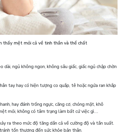
 thấy mệt mỏi cả về tinh thần và thể chất
éo dài, ngủ không ngon, không sâu giấc, giấc ngủ chập chờn
chân tay hay có hiện tượng co quắp, tê hoặc ngứa ran khắp
nhanh, hay đánh trống ngực, căng cơ, chóng mặt, khô
mệt mỏi, không có tâm trạng làm bất cứ việc gì….
xảy ra theo mức độ tăng dần cả về cường độ và tần suất.
 tránh tổn thương đến sức khỏe bản thân.