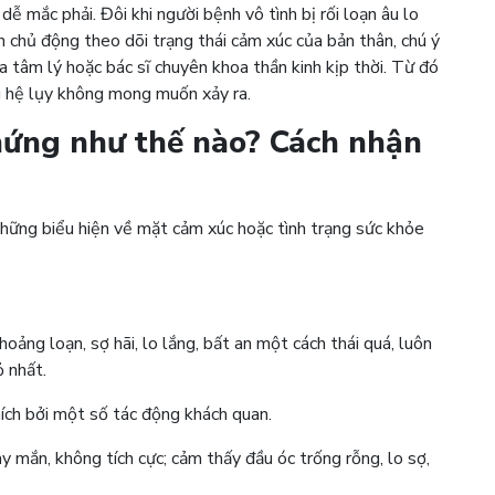
 mắc phải. Đôi khi người bệnh vô tình bị rối loạn âu lo
n chủ động theo dõi trạng thái cảm xúc của bản thân, chú ý
a tâm lý hoặc bác sĩ chuyên khoa thần kinh kịp thời. Từ đó
ng hệ lụy không mong muốn xảy ra.
 chứng như thế nào? Cách nhận
những biểu hiện về mặt cảm xúc hoặc tình trạng sức khỏe
ng loạn, sợ hãi, lo lắng, bất an một cách thái quá, luôn
ỏ nhất.
hích bởi một số tác động khách quan.
 mắn, không tích cực; cảm thấy đầu óc trống rỗng, lo sợ,