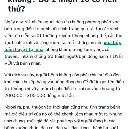
thử?
Ngày nay, rất nhiều người dân ưa chuộng phương pháp xoa
bóp trong điều trị bệnh nên tình trạng quá tải tại các bệnh
viện lớn diễn ra rất thường xuyên. Không những thế, các thủ
tục hành chính vô cùng rườm rà, mất thời gian nên
xoa bóp
bấm huyệt tại nhà
, phòng khám, trung tâm y học cổ
truyền… nhanh chóng trở thành người bạn đồng hành TUYỆT
VỜI với bệnh nhân.
Với dịch vụ này, người bệnh không còn phải chịu sự đau đớn,
khó chịu khi xếp hàng vài tiếng đồng hồ để được gọi tên điều
trị. Không chỉ vậy, mức chi phí điều trị chỉ rơi vào khoảng từ
200.000 – 300.000 đồng một lần.
Ngoài ra, phụ thuộc vào thời gian cũng như tình trạng bệnh
mà giá điều trị của nó có thể chênh lệch nhau một ít. Nhưng
nhìn chung, mức giá đó rất phù hợp với người đang bị các
bệnh xương khớp, đau cơ, đau vai, đau lưng… hành hạ suốt