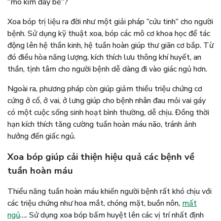
“mò kim đáy bể”?
Xoa bóp trị liệu ra đời như một giải pháp “cứu tinh” cho người
bệnh. Sử dụng kỹ thuật xoa, bóp các mô cơ khoa học để tác
động lên hệ thần kinh, hệ tuần hoàn giúp thư giãn cơ bắp. Từ
đó điều hòa năng lượng, kích thích lưu thông khí huyết, an
thần, tịnh tâm cho người bệnh dễ dàng đi vào giác ngủ hơn.
Ngoài ra, phương pháp còn giúp giảm thiểu triệu chứng cơ
cứng ở cổ, ở vai, ở lưng giúp cho bệnh nhân đau mỏi vai gáy
có một cuộc sống sinh hoạt bình thường, dễ chịu. Đồng thời
hạn kích thích tăng cường tuần hoàn máu não, tránh ảnh
hưởng đến giấc ngủ.
Xoa bóp giúp cải thiện hiệu quả các bệnh về
tuần hoàn máu
Thiểu năng tuần hoàn máu khiến người bệnh rất khó chịu với
các triệu chứng như hoa mắt, chóng mặt, buồn nôn,
mất
ngủ
…. Sử dụng xoa bóp bấm huyệt lên các vị trí nhất định