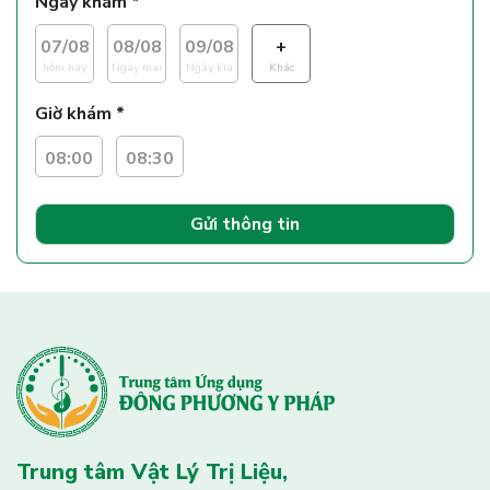
Ngày khám *
07/08
08/08
09/08
+
hôm nay
Ngày mai
Ngày kìa
Khác
Giờ khám *
08:00
08:30
Gửi thông tin
Trung tâm Vật Lý Trị Liệu,