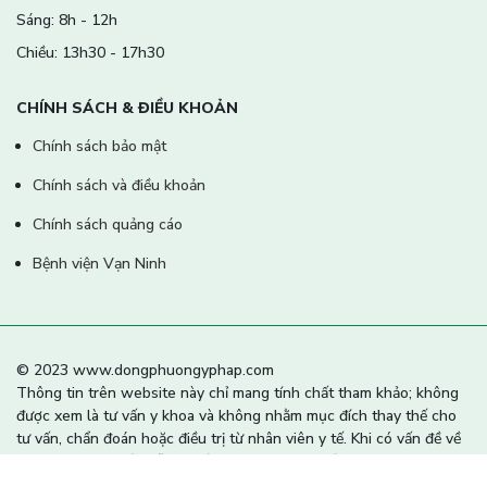
Sáng: 8h - 12h
Chiều: 13h30 - 17h30
CHÍNH SÁCH & ĐIỀU KHOẢN
Chính sách bảo mật
Chính sách và điều khoản
Chính sách quảng cáo
Bệnh viện Vạn Ninh
© 2023 www.dongphuongyphap.com
Thông tin trên website này chỉ mang tính chất tham khảo; không
được xem là tư vấn y khoa và không nhằm mục đích thay thế cho
tư vấn, chẩn đoán hoặc điều trị từ nhân viên y tế. Khi có vấn đề về
sức khỏe hoặc cần hỗ trợ cấp cứu người đọc cần liên hệ bác sĩ và
cơ sở y tế gần nhất