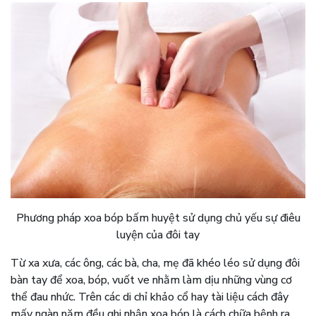
Phương pháp xoa bóp bấm huyệt sử dụng chủ yếu sự điêu
luyện của đôi tay
Từ xa xưa, các ông, các bà, cha, mẹ đã khéo léo sử dụng đôi
bàn tay để xoa, bóp, vuốt ve nhằm làm dịu những vùng cơ
thể đau nhức. Trên các di chỉ khảo cổ hay tài liệu cách đây
mấy ngàn năm đều ghi nhận xoa bóp là cách chữa bệnh ra