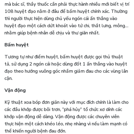
mà bác sĩ, thầy thuốc cần phải thực hành nhiều mới biết vị trí
108 huyệt đạo nằm ở đâu để bấm huyệt chính xác. Thường
thì người thực hiện dùng chủ yếu ngón cái ấn thẳng vào
huyệt đạo một cách dứt khoát vào tứ chi, thắt lưng, mông…
nhằm giúp bệnh nhân dễ chịu và thư giãn nhất.
Bấm huyệt
Tương tự như điểm huyệt, bấm huyệt được gọi thủ thuật
tả, sử dụng 2 ngón cái hoặc dùng đốt 1 ấn thẳng vào huyệt
đạo theo hướng vuông góc nhầm giảm đau cho các vùng lân
cận.
Vận động
Kỹ thuật xoa bóp đơn giản này với mục đích chính là làm cho
các đầu khớp được bôi trơn, “phá hủy” tổ chức xơ dính các
khớp vận động dễ dàng. Vận động được các chuyên viên
thực hiện một cách khéo léo, nhẹ nhàng vì nếu làm mạnh có
thể khiến người bệnh đau đớn.