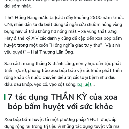
đời sớm nhất.
Thời Hồng Bàng nước ta (cách đây khoảng 2900 năm trước
CN), nhân dân ta đã biết dùng lá ngải cứu chườm nóng vùng
bụng hay lá trầu không hơ nóng mát – xa vùng thắt lưng.
Hay ở thế kỷ XIV các danh y cũng đề cập đến xoa bóp bấm
huyệt trong một cuốn “Hồng nghĩa giác tư y thư”, “Vệ sinh
yếu quyết” – Hải Thượng Lãn Ông.
Sau cách mạng tháng 8 thành công, nền y học dân tộc phát
triển rực rỡ, phong trào xoa bóp bảo vệ sức khỏe phát triển
rộng khắp cả nước, chuyên điều trị các loại bệnh như đau
đầu, đau khớp, vẹo cổ, vẹo cột sống,
bại liệt
…
7 tác dụng THẦN KỲ của xoa
bóp bấm huyệt với sức khỏe
Xoa bóp bấm huyệt là một phương pháp YHCT được áp
dụng rộng rãi trong trị liệu vì những tác dụng tuyệt vời mà