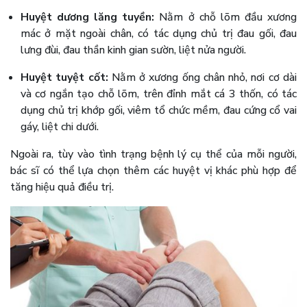
Huyệt dương lăng tuyền:
Nằm ở chỗ lõm đầu xương
mác ở mặt ngoài chân, có tác dụng chủ trị đau gối, đau
lưng đùi, đau thần kinh gian sườn, liệt nửa người.
Huyệt tuyệt cốt:
Nằm ở xương ống chân nhỏ, nơi cơ dài
và cơ ngắn tạo chỗ lõm, trên đỉnh mắt cá 3 thốn, có tác
dụng chủ trị khớp gối, viêm tổ chức mềm, đau cứng cổ vai
gáy, liệt chi dưới.
Ngoài ra, tùy vào tình trạng bệnh lý cụ thể của mỗi người,
bác sĩ có thể lựa chọn thêm các huyệt vị khác phù hợp để
tăng hiệu quả điều trị.