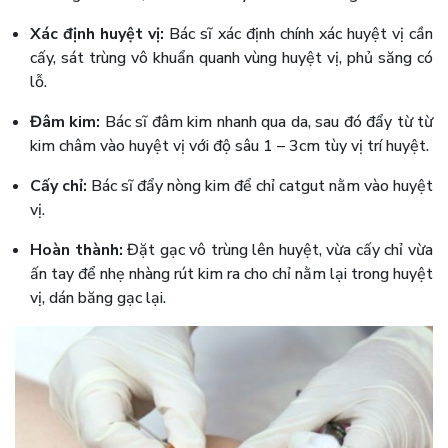
Xác định huyệt vị:
Bác sĩ xác định chính xác huyệt vị cần
cấy, sát trùng vô khuẩn quanh vùng huyệt vị, phủ săng có
lỗ.
Đâm kim:
Bác sĩ đâm kim nhanh qua da, sau đó đẩy từ từ
kim châm vào huyệt vị với độ sâu 1 – 3cm tùy vị trí huyệt.
Cấy chỉ:
Bác sĩ đẩy nòng kim để chỉ catgut nằm vào huyệt
vị.
Hoàn thành:
Đặt gạc vô trùng lên huyệt, vừa cấy chỉ vừa
ấn tay để nhẹ nhàng rút kim ra cho chỉ nằm lại trong huyệt
vị, dán băng gạc lại.