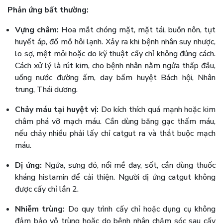
Phản ứng bất thường:
Vựng châm:
Hoa mắt chóng mặt, mặt tái, buồn nôn, tụt
huyết áp, đổ mồ hôi lạnh. Xảy ra khi bệnh nhân suy nhược,
lo sợ, mệt mỏi hoặc do kỹ thuật cấy chỉ không đúng cách.
Cách xử lý là rút kim, cho bệnh nhân nằm ngửa thấp đầu,
uống nước đường ấm, day bấm huyệt Bách hội, Nhân
trung, Thái dương.
Chảy máu tại huyệt vị:
Do kích thích quá mạnh hoặc kim
châm phá vỡ mạch máu. Cần dùng băng gạc thấm máu,
nếu chảy nhiều phải lấy chỉ catgut ra và thắt buộc mạch
máu.
Dị ứng:
Ngứa, sưng đỏ, nổi mề đay, sốt, cần dùng thuốc
kháng histamin để cải thiện. Người dị ứng catgut không
được cấy chỉ lần 2.
Nhiễm trùng:
Do quy trình cấy chỉ hoặc dụng cụ không
đảm bảo vô trùng hoặc do bệnh nhân chăm sóc sau cấy