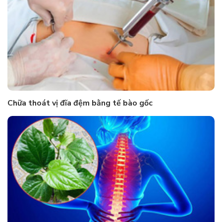
Chữa thoát vị đĩa đệm bằng tế bào gốc