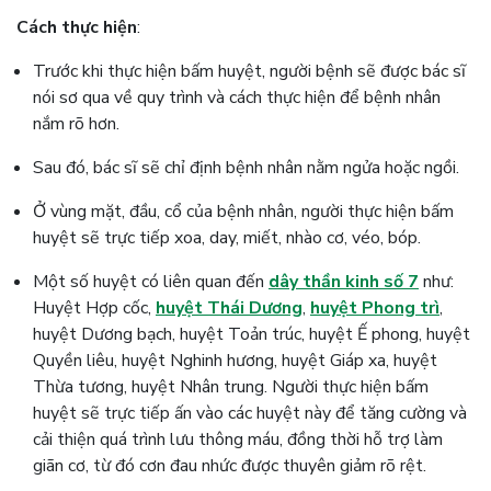
Cách thực hiện
:
Trước khi thực hiện bấm huyệt, người bệnh sẽ được bác sĩ
nói sơ qua về quy trình và cách thực hiện để bệnh nhân
nắm rõ hơn.
Sau đó, bác sĩ sẽ chỉ định bệnh nhân nằm ngửa hoặc ngồi.
Ở vùng mặt, đầu, cổ của bệnh nhân, người thực hiện bấm
huyệt sẽ trực tiếp xoa, day, miết, nhào cơ, véo, bóp.
Một số huyệt có liên quan đến
dây thần kinh số 7
như:
Huyệt Hợp cốc,
huyệt Thái Dương
,
huyệt Phong trì
,
huyệt Dương bạch, huyệt Toản trúc, huyệt Ế phong, huyệt
Quyền liêu, huyệt Nghinh hương, huyệt Giáp xa, huyệt
Thừa tương, huyệt Nhân trung. Người thực hiện bấm
huyệt sẽ trực tiếp ấn vào các huyệt này để tăng cường và
cải thiện quá trình lưu thông máu, đồng thời hỗ trợ làm
giãn cơ, từ đó cơn đau nhức được thuyên giảm rõ rệt.