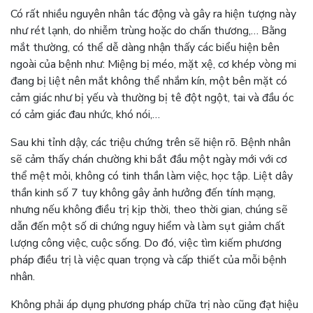
Có rất nhiều nguyên nhân tác động và gây ra hiện tượng này
như rét lạnh, do nhiễm trùng hoặc do chấn thương,… Bằng
mắt thường, có thể dễ dàng nhận thấy các biểu hiện bên
ngoài của bệnh như: Miệng bị méo, mặt xệ, cơ khép vòng mi
đang bị liệt nên mắt không thể nhắm kín, một bên mặt có
cảm giác như bị yếu và thường bị tê đột ngột, tai và đầu óc
có cảm giác đau nhức, khó nói,…
Sau khi tỉnh dậy, các triệu chứng trên sẽ hiện rõ. Bệnh nhân
sẽ cảm thấy chán chường khi bắt đầu một ngày mới với cơ
thể mệt mỏi, không có tinh thần làm việc, học tập. Liệt dây
thần kinh số 7 tuy không gây ảnh hưởng đến tính mạng,
nhưng nếu không điều trị kịp thời, theo thời gian, chúng sẽ
dẫn đến một số di chứng nguy hiểm và làm sụt giảm chất
lượng công việc, cuộc sống. Do đó, việc tìm kiếm phương
pháp điều trị là việc quan trọng và cấp thiết của mỗi bệnh
nhân.
Không phải áp dụng phương pháp chữa trị nào cũng đạt hiệu