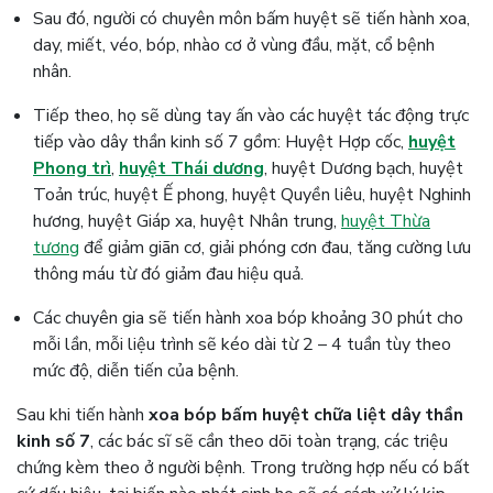
Sau đó, người có chuyên môn bấm huyệt sẽ tiến hành xoa,
day, miết, véo, bóp, nhào cơ ở vùng đầu, mặt, cổ bệnh
nhân.
Tiếp theo, họ sẽ dùng tay ấn vào các huyệt tác động trực
tiếp vào dây thần kinh số 7 gồm: Huyệt Hợp cốc,
huyệt
Phong trì
,
huyệt Thái dương
, huyệt Dương bạch, huyệt
Toản trúc, huyệt Ế phong, huyệt Quyền liêu, huyệt Nghinh
hương, huyệt Giáp xa, huyệt Nhân trung,
huyệt Thừa
tương
để giảm giãn cơ, giải phóng cơn đau, tăng cường lưu
thông máu từ đó giảm đau hiệu quả.
Các chuyên gia sẽ tiến hành xoa bóp khoảng 30 phút cho
mỗi lần, mỗi liệu trình sẽ kéo dài từ 2 – 4 tuần tùy theo
mức độ, diễn tiến của bệnh.
Sau khi tiến hành
xoa bóp bấm huyệt chữa liệt dây thần
kinh số 7
, các bác sĩ sẽ cần theo dõi toàn trạng, các triệu
chứng kèm theo ở người bệnh. Trong trường hợp nếu có bất