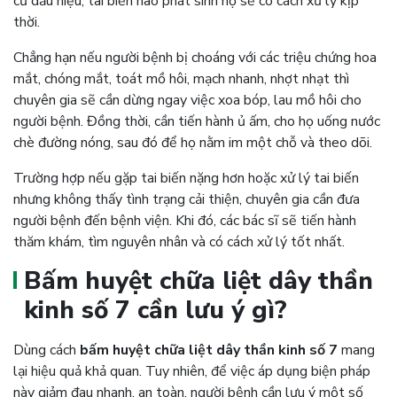
cứ dấu hiệu, tai biến nào phát sinh họ sẽ có cách xử lý kịp
thời.
Chẳng hạn nếu người bệnh bị choáng với các triệu chứng hoa
mắt, chóng mắt, toát mồ hôi, mạch nhanh, nhợt nhạt thì
chuyên gia sẽ cần dừng ngay việc xoa bóp, lau mồ hôi cho
người bệnh. Đồng thời, cần tiến hành ủ ấm, cho họ uống nước
chè đường nóng, sau đó để họ nằm im một chỗ và theo dõi.
Trường hợp nếu gặp tai biến nặng hơn hoặc xử lý tai biến
nhưng không thấy tình trạng cải thiện, chuyên gia cần đưa
người bệnh đến b
ệnh viện. Khi đó, các bác sĩ sẽ tiến hành
thăm khám, tìm nguyên nhân và có cách xử lý tốt nhất.
Bấm huyệt chữa liệt dây thần
kinh số 7 cần lưu ý gì?
Dùng
cách
bấm huyệt chữa liệt dây thần kinh số 7
mang
lại hiệu quả khả quan. Tuy nhiên, để việc áp dụng biện pháp
này giảm đau nhanh, an toàn, người bệnh cần lưu ý một số