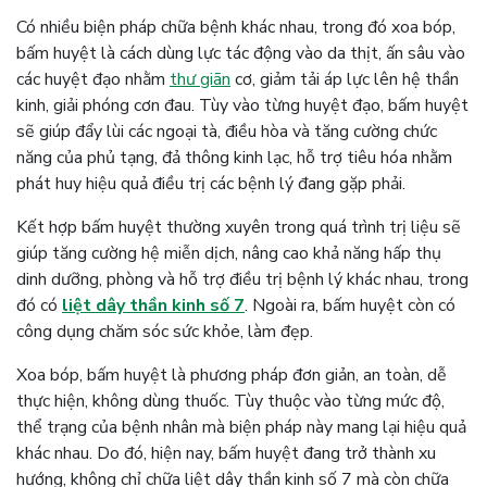
Có nhiều biện pháp chữa bệnh khác nhau, trong đó xoa bóp,
bấm huyệt là cách dùng lực tác động vào da thịt, ấn sâu vào
các huyệt đạo nhằm
thư giãn
cơ, giảm tải áp lực lên hệ thần
kinh, giải phóng cơn đau. Tùy vào từng huyệt đạo, bấm huyệt
sẽ giúp đẩy lùi các ngoại tà, điều hòa và tăng cường chức
năng của phủ tạng, đả thông kinh lạc, hỗ trợ tiêu hóa nhằm
phát huy hiệu quả điều trị các bệnh lý đang gặp phải.
Kết hợp bấm huyệt thường xuyên trong quá trình trị liệu sẽ
giúp tăng cường hệ miễn dịch, nâng cao khả năng hấp thụ
dinh dưỡng, phòng và hỗ trợ điều trị bệnh lý khác nhau, trong
đó có
liệt dây thần kinh số 7
. Ngoài ra, bấm huyệt còn có
công dụng chăm sóc sức khỏe, làm đẹp.
Xoa bóp, bấm huyệt là phương pháp đơn giản, an toàn, dễ
thực hiện, không dùng thuốc. Tùy thuộc vào từng mức độ,
thể trạng của bệnh nhân mà biện pháp này mang lại hiệu quả
khác nhau. Do đó, hiện nay, bấm huyệt đang trở thành xu
hướng, không chỉ chữa liệt dây thần kinh số 7 mà còn chữa