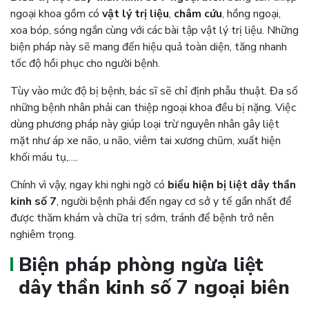
ngoại khoa gồm có
vật lý trị liệu
,
châm cứu
, hồng ngoại,
xoa bóp, sóng ngắn cùng với các bài tập vật lý trị liệu. Những
biện pháp này sẽ mang đến hiệu quả toàn diện, tăng nhanh
tốc độ hồi phục cho người bệnh.
Tùy vào mức độ bị bệnh, bác sĩ sẽ chỉ định phẫu thuật. Đa số
những bệnh nhân phải can thiệp ngoại khoa đều bị nặng. Việc
dùng phương pháp này giúp loại trừ nguyên nhân gây liệt
mặt như áp xe não, u não, viêm tai xương chũm, xuất hiện
khối máu tụ,….
Chính vì vậy, ngay khi nghi ngờ có
biểu hiện bị liệt dây thần
kinh số 7
, người bệnh phải đến ngay cơ sở y tế gần nhất để
được thăm khám và chữa trị sớm, tránh để bệnh trở nên
nghiêm trọng.
Biện pháp phòng ngừa liệt
dây thần kinh số 7 ngoại biên