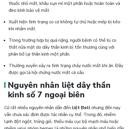
thuốc nhỏ mắt, khâu sụn mí một phần hoặc hoàn toàn và
đeo kính bảo vệ mắt.
Xuất hiện tình trạng co cơ không tự chủ hoặc mép bị kéo
khi nhắm mắt.
Trong trường hợp bị quá nặng, người bệnh có thể bị co
thắt nửa mặt do dây thần kinh bị tổn thương cùng với
phân bố lại thân kinh một phần.
Thường xuyên xảy ra tình trạng chảy nước mắt khi ăn. Đây
được gọi là hội chứng nước mắt cá sấu.
Nguyên nhân liệt dây thần
kinh số 7 ngoại biên
Có rất nhiều nguyên nhân dẫn đến
liệt Bell
nhưng đến nay
vẫn chưa xác định được tác nhân cụ thể. Trong đó, nhiễm
lạnh đột ngột, trúng gió, thiếu máu cục bộ mạch máu hoặc
nhiễm virus nhóm herpes là những nguyên nhân phổ biến dẫn