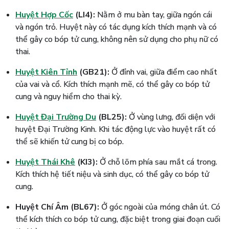
Huyệt Hợp Cốc
(LI4):
Nằm ở mu bàn tay, giữa ngón cái
và ngón trỏ. Huyệt này có tác dụng kích thích mạnh và có
thể gây co bóp tử cung, không nên sử dụng cho phụ nữ có
thai.
Huyệt Kiên Tỉnh
(GB21):
Ở đỉnh vai, giữa điểm cao nhất
của vai và cổ. Kích thích mạnh mẽ, có thể gây co bóp tử
cung và nguy hiểm cho thai kỳ.
Huyệt Đại Trường Du
(BL25):
Ở vùng lưng, đối diện với
huyệt Đại Trường Kinh. Khi tác động lực vào huyệt rất có
thể sẽ khiến tử cung bị co bóp.
Huyệt Thái Khê
(KI3):
Ở chỗ lõm phía sau mắt cá trong.
Kích thích hệ tiết niệu và sinh dục, có thể gây co bóp tử
cung.
Huyệt Chí Âm (BL67):
Ở góc ngoài của móng chân út. Có
thể kích thích co bóp tử cung, đặc biệt trong giai đoạn cuối