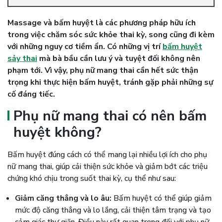
Massage và bấm huyệt là các phương pháp hữu ích
trong việc chăm sóc sức khỏe thai kỳ, song cũng đi kèm
với những nguy cơ tiềm ẩn. Có những vị trí
bấm huyệt
sảy thai
mà bà bầu cần lưu ý và tuyệt đối không nên
phạm tới. Vì vậy, phụ nữ mang thai cần hết sức thận
trọng khi thực hiện bấm huyệt, tránh gặp phải những sự
cố đáng tiếc.
Phụ nữ mang thai có nên bấm
huyệt không?
Bấm huyệt đúng cách có thể mang lại nhiều lợi ích cho phụ
nữ mang thai, giúp cải thiện sức khỏe và giảm bớt các triệu
chứng khó chịu trong suốt thai kỳ, cụ thể như sau:
Giảm căng thẳng và lo âu:
Bấm huyệt có thể giúp giảm
mức độ căng thẳng và lo lắng, cải thiện tâm trạng và tạo
cảm giác thư giãn. Điều này rất quan trọng đối với phụ nữ