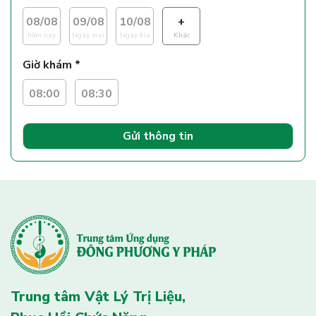
08/08
09/08
10/08
+
hôm nay
Ngày mai
Ngày kìa
Khác
Giờ khám *
08:00
08:30
Gửi thông tin
Trung tâm Vật Lý Trị Liệu,