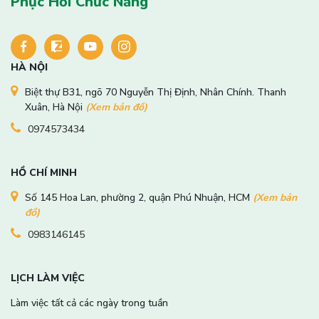
Phục Hồi Chức Năng
HÀ NỘI
Biệt thự B31, ngõ 70 Nguyễn Thị Định, Nhân Chính. Thanh
Xuân, Hà Nội
(Xem bản đồ)
0974573434
HỒ CHÍ MINH
Số 145 Hoa Lan, phường 2, quận Phú Nhuận, HCM
(Xem bản
đồ)
0983146145
LỊCH LÀM VIỆC
Làm việc tất cả các ngày trong tuần