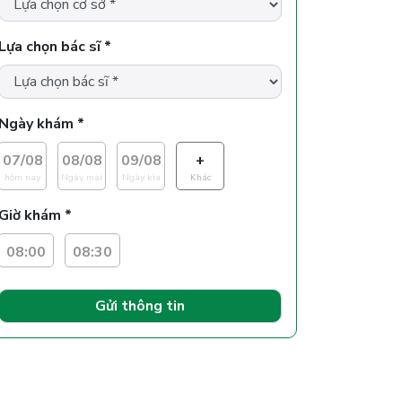
Lựa chọn bác sĩ *
Ngày khám *
07/08
08/08
09/08
+
hôm nay
Ngày mai
Ngày kìa
Khác
Giờ khám *
08:00
08:30
Gửi thông tin