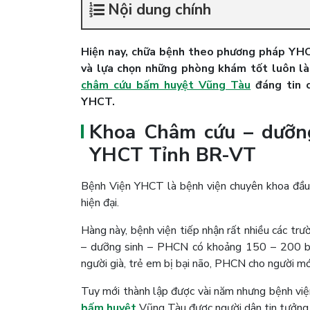
Nội dung chính
Hiện nay, chữa bệnh theo phương pháp YHCT
và lựa chọn những phòng khám tốt luôn là 
châm cứu bấm huyệt Vũng Tàu
đáng tin 
YHCT.
Khoa Châm cứu – dưỡn
YHCT Tỉnh BR-VT
Bệnh Viện YHCT là bệnh viện chuyên khoa đầu 
hiện đại.
Hàng này, bệnh viện tiếp nhận rất nhiều các t
– dưỡng sinh – PHCN có khoảng 150 – 200 bện
người già, trẻ em bị bại não, PHCN cho người mới
Tuy mới thành lập được vài năm nhưng bệnh việ
bấm huyệt
Vũng Tàu được người dân tin tưởng