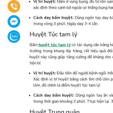
Vị trí huyệt:
Nằm ở vùng bụng, đo từ rốn san
xác định theo cạnh bờ ngoài cơ thẳng bụng hai
Cách day bấm huyệt:
Dùng ngón tay day bấm
trong vòng 3 phút. Ngày day 3-4 lần.
Huyệt Túc tam lý
Bấm
huyệt túc tam lý
có tác dụng cân bằng hệ
trường trong khung đại tràng, rất hiệu quả đố
huyệt này cũng giúp tăng cường đề kháng cho 
tiện bí.
Vị trí huyệt:
Đầu tiên để người bệnh ngồi trê
Xác định vị trí huyệt bằng cách tìm chỗ lõm p
lõm, đó chính là điểm huyệt túc tam lý.
Cách day bấm huyệt:
Dùng ngón tay ấn vào
trong thời gian khoảng 3 phút. Thực hiện lại 3
Huyệt Trung quản