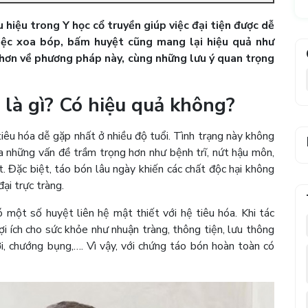
hiệu trong Y học cổ truyền giúp việc đại tiện được dễ
việc xoa bóp, bấm huyệt cũng mang lại hiệu quả như
 hơn về phương pháp này, cùng những lưu ý quan trọng
là gì? Có hiệu quả không?
êu hóa dễ gặp nhất ở nhiều độ tuổi. Tình trạng này không
ra những vấn đề trầm trọng hơn như bệnh trĩ, nứt hậu môn,
. Đặc biệt, táo bón lâu ngày khiến các chất độc hại không
ại trực tràng.
 một số huyệt liên hệ mật thiết với hệ tiêu hóa. Khi tác
 ích cho sức khỏe như nhuận tràng, thông tiện, lưu thông
ơi, chướng bụng,…. Vì vậy, với chứng táo bón hoàn toàn có