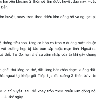
g hai bên khoảng 2 thốn sẽ tìm được huyệt đạo này. Hoặc
 bên.
 huyệt, xoay tròn theo chiều kim đồng hồ và ngược lại,
 thống tiêu hóa, tăng co bóp cơ trơn ở đường ruột; nhuận
i với trường hợp bị táo bón cấp hoặc mạn tính. Ngoài ra,
cơ thể. Từ đó, hạn chế sự xâm nhập của tà khí gây chứng
n ghế, thả lỏng cơ thể, đặt lòng bàn chân chạm xuống đất.
hía ngoài tại khớp gối. Tiếp tục, đo xuống 3 thốn từ vị trí
 vị trí huyệt, sau đó xoay tròn theo chiều kim đồng hồ,
 – 4 lần/ ngày.