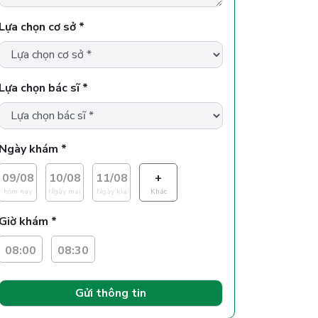
Lựa chọn cơ sở *
Lựa chọn bác sĩ *
Ngày khám *
09/08
10/08
11/08
+
hôm nay
Ngày mai
Ngày kìa
Khác
Giờ khám *
08:00
08:30
Gửi thông tin