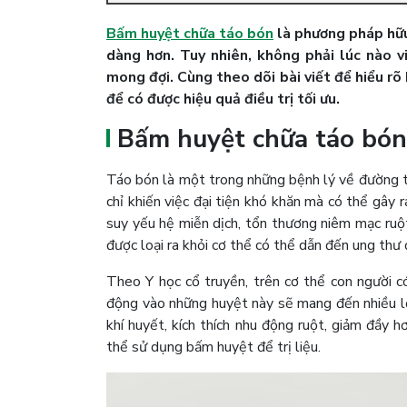
Bấm huyệt chữa táo bón
là phương pháp hữu 
dàng hơn. Tuy nhiên, không phải lúc nào 
mong đợi. Cùng theo dõi bài viết để hiểu rõ
để có được hiệu quả điều trị tối ưu.
Bấm huyệt chữa táo bón 
Táo bón là một trong những bệnh lý về đường ti
chỉ khiến việc đại tiện khó khăn mà có thể gây 
suy yếu hệ miễn dịch, tổn thương niêm mạc ruột
được loại ra khỏi cơ thể có thể dẫn đến ung thư đ
Theo Y học cổ truyền, trên cơ thể con người có
động vào những huyệt này sẽ mang đến nhiều lợi
khí huyết, kích thích nhu động ruột, giảm đầy h
thể sử dụng bấm huyệt để trị liệu.