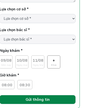
Lựa chọn cơ sở *
Lựa chọn bác sĩ *
Ngày khám *
09/08
10/08
11/08
+
hôm nay
Ngày mai
Ngày kìa
Khác
Giờ khám *
08:00
08:30
Gửi thông tin