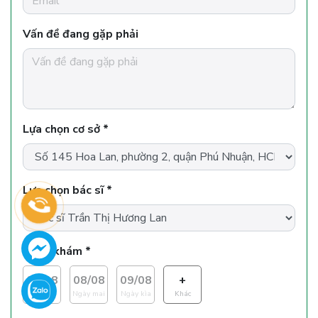
Vấn đề đang gặp phải
Lựa chọn cơ sở *
Lựa chọn bác sĩ *
Ngày khám *
07/08
08/08
09/08
+
hôm nay
Ngày mai
Ngày kìa
Khác