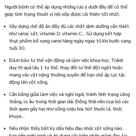
Người bệnh có thể áp dụng những lưu ý dưới đây để có thể
giúp tình trạng thoát vị nội xốp được cải thiện tốt nhất.
Xây dựng chế độ ăn đầy đủ các chất dinh dưỡng cần thiết
như canxi, sắt, vitamin D, vitamin C… Sử dụng kết hợp
thực phẩm bổ sung canxi hàng ngày ngay từ khi bước sang
tuổi 30.
Đảm bảo tư thế vận động và làm việc khoa học. Tránh
duy trì quá lâu 1 tư thế, thay đổi tư thế đột ngột hoặc
mang vác vật nặng thường xuyên để hạn chế áp lực tác
động lên cột sống.
Cân bằng giữa làm việc và nghỉ ngơi, tránh tình trạng căng
thẳng, lo âu trong thời gian dài. Đồng thời nên loại bỏ các
thói quen gây hại như uống rượu bia, hút thuốc lá, thức
khuya…
Nếu nhận thấy bất kỳ dấu hiệu đau nhức cột sống nào,
bạn nên nghỉ ngơi và áp dụng các biện pháp giảm đau tại