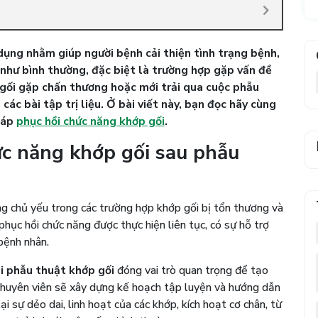
dụng nhằm giúp người bệnh cải thiện tình trạng bệnh,
như bình thường, đặc biệt là trường hợp gặp vấn đề
gối gặp chấn thương hoặc mới trải qua cuộc phẫu
 các bài tập trị liệu. Ở bài viết này, bạn đọc hãy cùng
háp
phục hồi chức năng khớp gối
.
ức năng khớp gối sau phẫu
g chủ yếu trong các trường hợp khớp gối bị tổn thương và
hục hồi chức năng được thực hiện liên tục, có sự hỗ trợ
 bệnh nhân.
i phẫu thuật khớp gối
đóng vai trò quan trọng để tạo
 chuyên viên sẽ xây dựng kế hoạch tập luyện và hướng dẫn
i sự dẻo dai, linh hoạt của các khớp, kích hoạt cơ chân, từ