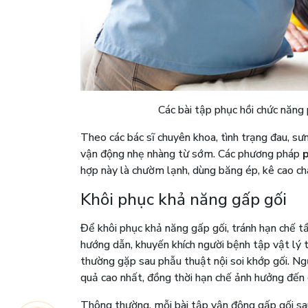
Các bài tập phục hồi chức năng
Theo các bác sĩ chuyên khoa, tình trạng đau, s
vận động nhẹ nhàng từ sớm. Các phương pháp
p
hợp này là chườm lạnh, dùng băng ép, kê cao ch
Khôi phục khả năng gấp gối
Để khôi phục khả năng gấp gối, tránh hạn chế tầ
hướng dẫn, khuyến khích người bệnh tập vật lý t
thường gặp sau phẫu thuật nội soi khớp gối. Ng
quả cao nhất, đồng thời hạn chế ảnh hưởng đến 
Thông thường, mỗi bài tập vận động gấp gối sau