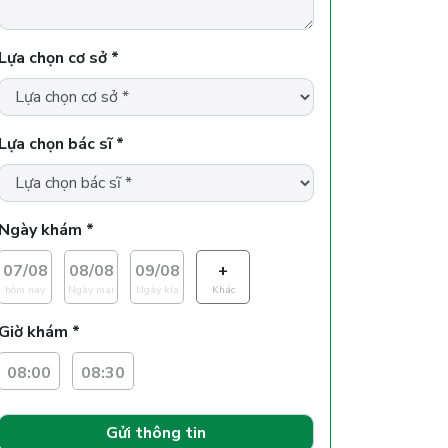
Lựa chọn cơ sở *
Lựa chọn bác sĩ *
Ngày khám *
07/08
08/08
09/08
+
hôm nay
Ngày mai
Ngày kìa
Khác
Giờ khám *
08:00
08:30
Gửi thông tin