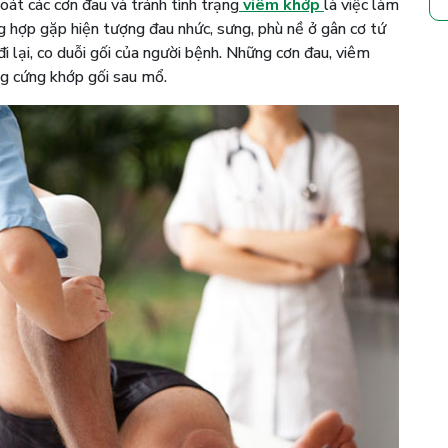
oát các cơn đau và tránh tình trạng
viêm khớp
là việc làm
g hợp gặp hiện tượng đau nhức, sưng, phù nề ở gân cơ tứ
i lại, co duỗi gối của người bệnh. Những cơn đau, viêm
ng cứng khớp gối sau mổ.