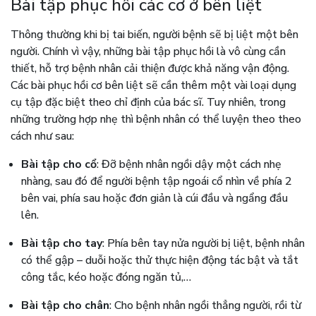
Bài tập phục hồi các cơ ở bên liệt
Thông thường khi bị tai biến, người bệnh sẽ bị liệt một bên
người. Chính vì vậy, những bài tập phục hồi là vô cùng cần
thiết, hỗ trợ bệnh nhân cải thiện được khả năng vận động.
Các bài phục hồi cơ bên liệt sẽ cần thêm một vài loại dụng
cụ tập đặc biệt theo chỉ định của bác sĩ. Tuy nhiên, trong
những trường hợp nhẹ thì bệnh nhân có thể luyện theo theo
cách như sau:
Bài tập cho cổ
: Đỡ bệnh nhân ngồi dậy một cách nhẹ
nhàng, sau đó để người bệnh tập ngoái cổ nhìn về phía 2
bên vai, phía sau hoặc đơn giản là cúi đầu và ngẩng đầu
lên.
Bài tập cho tay
: Phía bên tay nửa người bị liệt, bệnh nhân
có thể gập – duỗi hoặc thử thực hiện động tác bật và tắt
công tắc, kéo hoặc đóng ngăn tủ,…
Bài tập cho chân
: Cho bệnh nhân ngồi thẳng người, rồi từ