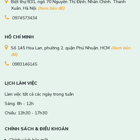
Biệt thự B31, ngõ 70 Nguyễn Thị Định, Nhân Chính. Thanh
Xuân, Hà Nội
(Xem bản đồ)
0974573434
HỒ CHÍ MINH
Số 145 Hoa Lan, phường 2, quận Phú Nhuận, HCM
(Xem bản
đồ)
0983146145
LỊCH LÀM VIỆC
Làm việc tất cả các ngày trong tuần
Sáng: 8h - 12h
Chiều: 13h30 - 17h30
CHÍNH SÁCH & ĐIỀU KHOẢN
Chính sách bảo mật