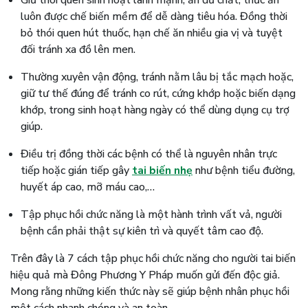
Giữ thói quen sinh hoạt lành mạnh, ăn đủ chất, thức ăn
luôn được chế biến mềm để dễ dàng tiêu hóa. Đồng thời
bỏ thói quen hút thuốc, hạn chế ăn nhiều gia vị và tuyệt
đối tránh xa đồ lên men.
Thường xuyên vận động, tránh nằm lâu bị tắc mạch hoặc,
giữ tư thế đúng để tránh co rút, cứng khớp hoặc biến dạng
khớp, trong sinh hoạt hàng ngày có thể dùng dụng cụ trợ
giúp.
Điều trị đồng thời các bệnh có thể là nguyên nhân trực
tiếp hoặc gián tiếp gây
tai biến nhẹ
như bệnh tiểu đường,
huyết áp cao, mỡ máu cao,…
Tập phục hồi chức năng là một hành trình vất vả, người
bệnh cần phải thật sự kiên trì và quyết tâm cao độ.
Trên đây là 7 cách tập phục hồi chức năng cho người tai biến
hiệu quả mà Đông Phương Y Pháp muốn gửi đến độc giả.
Mong rằng những kiến thức này sẽ giúp bệnh nhân phục hồi