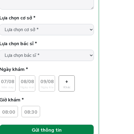
Lựa chọn cơ sở *
Lựa chọn bác sĩ *
Ngày khám *
07/08
08/08
09/08
+
hôm nay
Ngày mai
Ngày kìa
Khác
Giờ khám *
08:00
08:30
Gửi thông tin