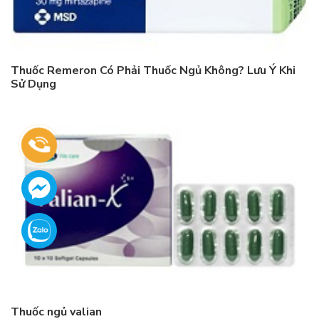
Thuốc Remeron Có Phải Thuốc Ngủ Không? Lưu Ý Khi
Sử Dụng
Thuốc ngủ valian