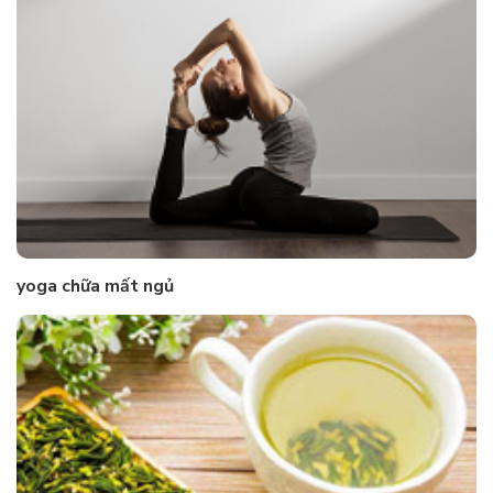
yoga chữa mất ngủ