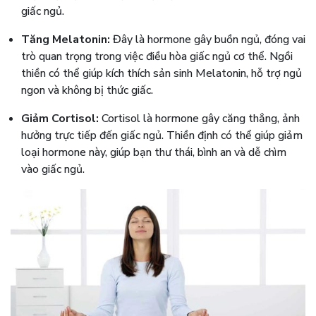
giấc ngủ.
Tăng Melatonin:
Đây là hormone gây buồn ngủ, đóng vai
trò quan trọng trong việc điều hòa giấc ngủ cơ thể. Ngồi
thiền có thể giúp kích thích sản sinh Melatonin, hỗ trợ ngủ
ngon và không bị thức giấc.
Giảm Cortisol:
Cortisol là hormone gây căng thẳng, ảnh
hưởng trực tiếp đến giấc ngủ. Thiền định có thể giúp giảm
loại hormone này, giúp bạn thư thái, bình an và dễ chìm
vào giấc ngủ.