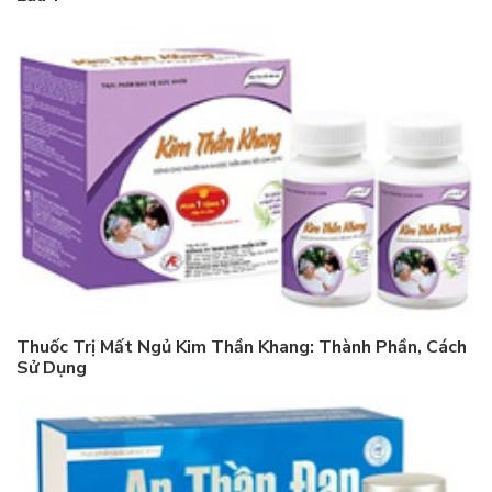
Thuốc Trị Mất Ngủ Kim Thần Khang: Thành Phần, Cách
Sử Dụng