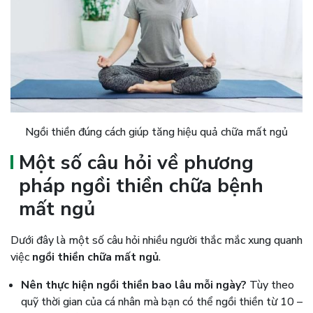
Ngồi thiền đúng cách giúp tăng hiệu quả chữa mất ngủ
Một số câu hỏi về phương
pháp ngồi thiền chữa bệnh
mất ngủ
Dưới đây là một số câu hỏi nhiều người thắc mắc xung quanh
việc
ngồi thiền chữa mất ngủ
.
Nên thực hiện ngồi thiền bao lâu mỗi ngày?
Tùy theo
quỹ thời gian của cá nhân mà bạn có thể ngồi thiền từ 10 –