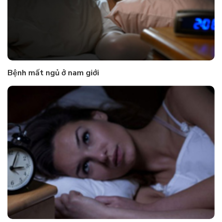
Bệnh mất ngủ ở nam giới