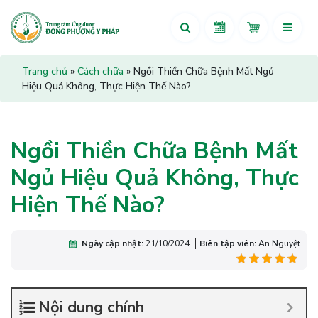
Trang chủ
»
Cách chữa
»
Ngồi Thiền Chữa Bệnh Mất Ngủ
Hiệu Quả Không, Thực Hiện Thế Nào?
Ngồi Thiền Chữa Bệnh Mất
Ngủ Hiệu Quả Không, Thực
Hiện Thế Nào?
Ngày cập nhật:
21/10/2024
Biên tập viên:
An Nguyệt
Nội dung chính