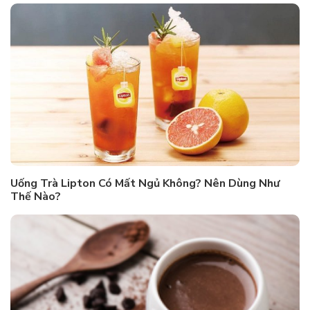
Uống Trà Lipton Có Mất Ngủ Không? Nên Dùng Như
Thế Nào?