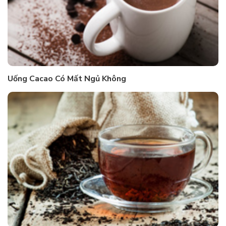
Uống Cacao Có Mất Ngủ Không