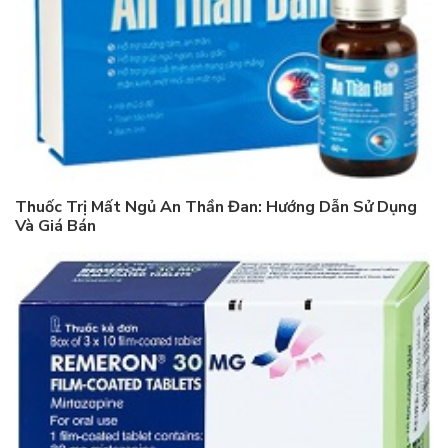
Thuốc Trị Mất Ngủ An Thần Đan: Hướng Dẫn Sử Dụng
Và Giá Bán