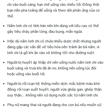
chi vào buổi sáng, hạn chế uống vào chiều tối. Đồng thời
bạn nên pha loãng để uống và theo dõi phản ứng của cơ
thể.
Nấm linh chi có tính hàn nên khi dùng với liều cao có thể
gây tiêu chảy, phân lỏng, đau bụng, mẩn ngứa.
Mặc dù nấm linh chi có chứa nhiều dược chất nhưng người
đang gặp các vấn đề về tiêu hóa nên tránh ăn bã nấm, vì
linh chi là gỗ khi ăn vào sẽ không tốt cho đường ruột.
Người bị huyết áp thấp chỉ nên uống nước nấm linh chi vào
buổi sáng và trưa khi đã ăn no, không nên uống lúc đói
hoặc uống vào buổi tối.
Người bị rối loạn hệ thống miễn dịch, mắc bệnh máu khó
đông, rối loạn xuất huyết, người vừa ghép gan, ghép thận,
suy thận,… không nên sử dụng nước sắc từ nấm linh chi.
Phụ nữ mang thai và người đang cho con bú nếu muốn sử