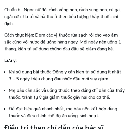
Chuẩn bị: Ngọc nữ đỏ, cành vông non, cành sung non, củ gai,
ngải cứu, tía tô và hà thủ ô theo liều lượng thầy thuốc chỉ
định.
Cách thực hiện: Đem các vị thuốc rửa sạch rồi cho vào ấm
sắc cùng với nước để uống hàng ngày. Mỗi ngày nên uống 1
thang, kiên trì sử dụng chứng đau đầu sẽ giảm đáng kể.
Lưu ý:
Khi sử dụng bài thuốc Đông y cần kiên trì sử dụng ít nhất
3 – 5 ngày triệu chứng đau nhức đầu mới suy giảm.
Mẹ bầu cần sắc và uống thuốc theo đúng chỉ dẫn của thầy
thuốc, tránh tự ý gia giảm thuốc gây hại cho cơ thể.
Để đạt hiệu quả nhanh nhất, mẹ bầu nên kết hợp dùng
thuốc và điều chỉnh chế độ ăn uống, sinh hoạt.
Điều trị theo chỉ dẫn của bác sĩ