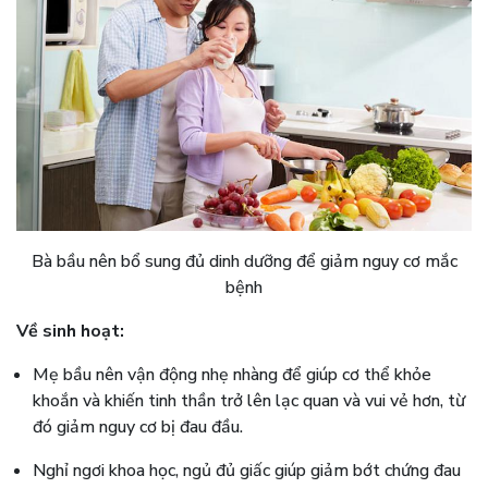
Bà bầu nên bổ sung đủ dinh dưỡng để giảm nguy cơ mắc
bệnh
Về sinh hoạt:
Mẹ bầu nên vận động nhẹ nhàng để giúp cơ thể khỏe
khoắn và khiến tinh thần trở lên lạc quan và vui vẻ hơn, từ
đó giảm nguy cơ bị đau đầu.
Nghỉ ngơi khoa học, ngủ đủ giấc giúp giảm bớt chứng đau