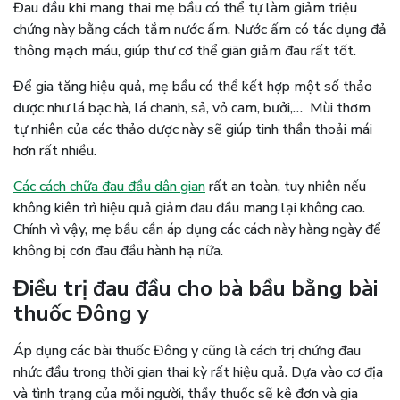
Đau đầu khi mang thai mẹ bầu có thể tự làm giảm triệu
chứng này bằng cách tắm nước ấm. Nước ấm có tác dụng đả
thông mạch máu, giúp thư cơ thể giãn giảm đau rất tốt.
Để gia tăng hiệu quả, mẹ bầu có thể kết hợp một số thảo
dược như lá bạc hà, lá chanh, sả, vỏ cam, bưởi,… Mùi thơm
tự nhiên của các thảo dược này sẽ giúp tinh thần thoải mái
hơn rất nhiều.
Các cách chữa đau đầu dân gian
rất an toàn, tuy nhiên nếu
không kiên trì hiệu quả giảm đau đầu mang lại không cao.
Chính vì vậy, mẹ bầu cần áp dụng các cách này hàng ngày để
không bị cơn đau đầu hành hạ nữa.
Điều trị đau đầu cho bà bầu bằng bài
thuốc Đông y
Áp dụng các bài thuốc Đông y cũng là cách trị chứng đau
nhức đầu trong thời gian thai kỳ rất hiệu quả. Dựa vào cơ địa
và tình trạng của mỗi người, thầy thuốc sẽ kê đơn và gia