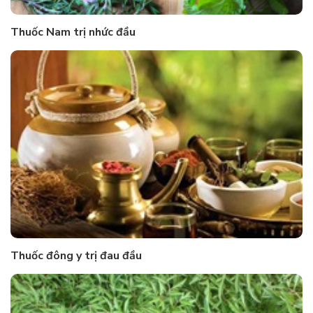
Thuốc Nam trị nhức đầu
Thuốc đông y trị đau đầu