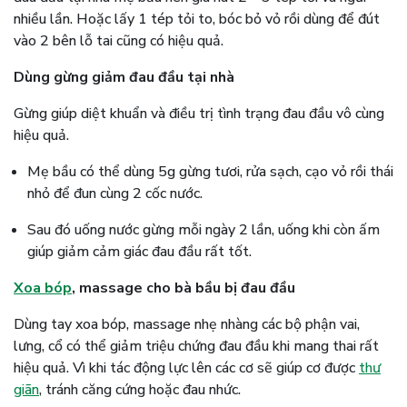
nhiều lần. Hoặc lấy 1 tép tỏi to, bóc bỏ vỏ rồi dùng để đút
vào 2 bên lỗ tai cũng có hiệu quả.
Dùng gừng giảm đau đầu tại nhà
Gừng giúp diệt khuẩn và điều trị tình trạng đau đầu vô cùng
hiệu quả.
Mẹ bầu có thể dùng 5g gừng tươi, rửa sạch, cạo vỏ rồi thái
nhỏ để đun cùng 2 cốc nước.
Sau đó uống nước gừng mỗi ngày 2 lần, uống khi còn ấm
giúp giảm cảm giác đau đầu rất tốt.
Xoa bóp
, massage cho bà bầu bị đau đầu
Dùng tay xoa bóp, massage nhẹ nhàng các bộ phận vai,
lưng, cổ có thể giảm triệu chứng đau đầu khi mang thai rất
hiệu quả. Vì khi tác động lực lên các cơ sẽ giúp cơ được
thư
giãn
, tránh căng cứng hoặc đau nhức.