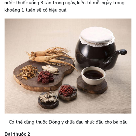
nước thuốc uống 3 lần trong ngày, kiên trì mỗi ngày trong
khoảng 1 tuần sẽ có hiệu quả.
Có thể dùng thuốc Đông y chữa đau nhức đầu cho bà bầu
Bài thuốc 2: