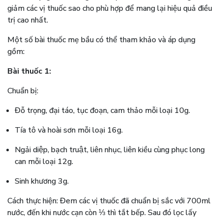
giảm các vị thuốc sao cho phù hợp để mang lại hiệu quả điều
trị cao nhất.
Một số bài thuốc mẹ bầu có thể tham khảo và áp dụng
gồm:
Bài thuốc 1:
Chuẩn bị:
Đỗ trọng, đại táo, tục đoạn, cam thảo mỗi loại 10g.
Tía tô và hoài sơn mỗi loại 16g.
Ngải diệp, bạch truật, liên nhục, liên kiều cùng phục long
can mỗi loại 12g.
Sinh khương 3g.
Cách thực hiện: Đem các vị thuốc đã chuẩn bị sắc với 700ml
nước, đến khi nước cạn còn ⅓ thì tắt bếp. Sau đó lọc lấy