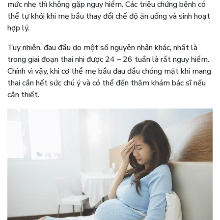
mức nhẹ thì không gặp nguy hiểm. Các triệu chứng bệnh có
thể tự khỏi khi mẹ bầu thay đổi chế độ ăn uống và sinh hoạt
hợp lý.
Tuy nhiên, đau đầu do một số nguyên nhân khác, nhất là
trong giai đoạn thai nhi được 24 – 26 tuần là rất nguy hiểm.
Chính vì vậy, khi cơ thể mẹ bầu đau đầu chóng mặt khi mang
thai cần hết sức chú ý và có thể đến thăm khám bác sĩ nếu
cần thiết.