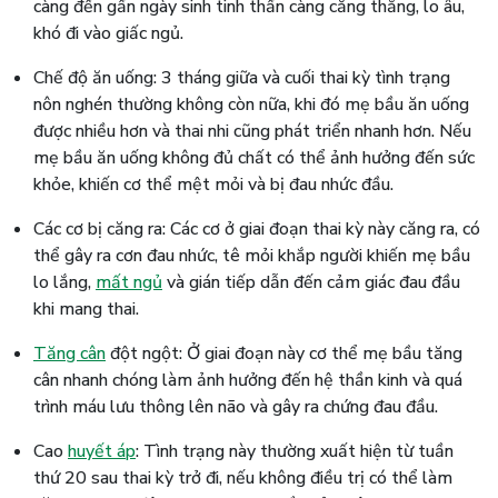
càng đến gần ngày sinh tinh thần càng căng thẳng, lo âu,
khó đi vào giấc ngủ.
Chế độ ăn uống: 3 tháng giữa và cuối thai kỳ tình trạng
nôn nghén thường không còn nữa, khi đó mẹ bầu ăn uống
được nhiều hơn và thai nhi cũng phát triển nhanh hơn. Nếu
mẹ bầu ăn uống không đủ chất có thể ảnh hưởng đến sức
khỏe, khiến cơ thể mệt mỏi và bị đau nhức đầu.
Các cơ bị căng ra: Các cơ ở giai đoạn thai kỳ này căng ra, có
thể gây ra cơn đau nhức, tê mỏi khắp người khiến mẹ bầu
lo lắng,
mất ngủ
và gián tiếp dẫn đến cảm giác đau đầu
khi mang thai.
Tăng cân
đột ngột: Ở giai đoạn này cơ thể mẹ bầu tăng
cân nhanh chóng làm ảnh hưởng đến hệ thần kinh và quá
trình máu lưu thông lên não và gây ra chứng đau đầu.
Cao
huyết áp
: Tình trạng này thường xuất hiện từ tuần
thứ 20 sau thai kỳ trở đi, nếu không điều trị có thể làm