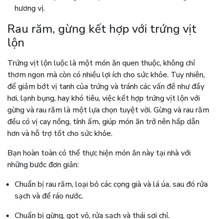
hương vị.
Rau răm, gừng kết hợp với trứng vịt
lộn
Trứng vịt lộn luộc là một món ăn quen thuộc, không chỉ
thơm ngon mà còn có nhiều lợi ích cho sức khỏe. Tuy nhiên,
để giảm bớt vị tanh của trứng và tránh các vấn đề như đầy
hơi, lạnh bụng, hay khó tiêu, việc kết hợp trứng vịt lộn với
gừng và rau răm là một lựa chọn tuyệt vời. Gừng và rau răm
đều có vị cay nồng, tính ấm, giúp món ăn trở nên hấp dẫn
hơn và hỗ trợ tốt cho sức khỏe.
Bạn hoàn toàn có thể thực hiện món ăn này tại nhà với
những bước đơn giản:
Chuẩn bị rau răm, loại bỏ các cọng già và lá úa, sau đó rửa
sạch và để ráo nước.
Chuẩn bị gừng, gọt vỏ, rửa sạch và thái sợi chỉ.