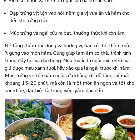
Đun sôi nước và thêm lá ngải cứu đã sơ chế vào.
Đập trứng vịt lộn vào nồi, nêm gia vị vừa ăn và hầm cho
đến khi trứng chín.
Múc trứng và ngải cứu ra bát, thưởng thức khi còn ấm.
Để tăng thêm tác dụng và hương vị, bạn có thể thêm một
ít gừng vào món hầm. Gừng giúp làm ấm cơ thể, tránh tình
trạng đầy hơi và đau bụng. Nếu muốn lá ngải chín mềm và
giữ được màu xanh tươi, hãy xào qua lá ngải trước khi hầm.
Món trứng vịt lộn hầm ngải cứu không chỉ dễ làm, chỉ mất
khoảng 15-20 phút, mà còn là một món ăn ngon và tốt cho
sức khỏe, đặc biệt là trong việc giảm đau đầu.