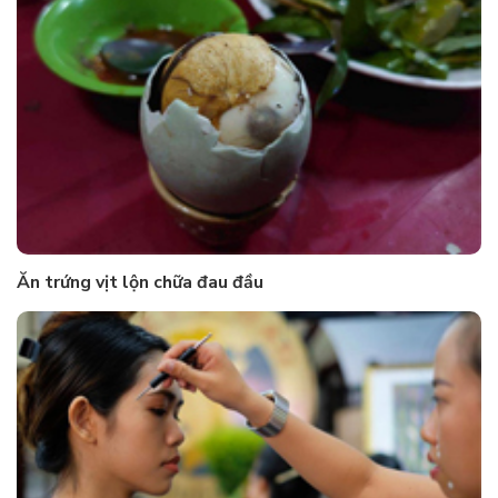
Ăn trứng vịt lộn chữa đau đầu