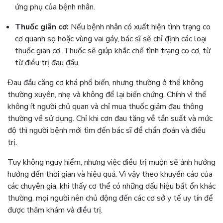
ứng phụ của bệnh nhân.
Thuốc giãn cơ:
Nếu bệnh nhân có xuất hiện tình trạng co
cơ quanh sọ hoặc vùng vai gáy, bác sĩ sẽ chỉ định các loại
thuốc giãn cơ. Thuốc sẽ giúp khắc chế tình trạng co cơ, từ
từ điều trị đau đầu.
Đau đầu căng cơ khá phổ biến, nhưng thường ở thể không
thường xuyên, nhẹ và không để lại biến chứng. Chính vì thế
không ít người chủ quan và chỉ mua thuốc giảm đau thông
thường về sử dụng. Chỉ khi cơn đau tăng về tần suất và mức
độ thì người bệnh mới tìm đến bác sĩ để chẩn đoán và điều
trị.
Tuy không nguy hiểm, nhưng việc điều trị muộn sẽ ảnh hưởng
hưởng đến thời gian và hiệu quả. Vì vậy theo khuyến cáo của
các chuyên gia, khi thấy cơ thể có những dấu hiệu bất ổn khác
thường, mọi người nên chủ động đến các cơ sở y tế uy tín để
được thăm khám và điều trị.