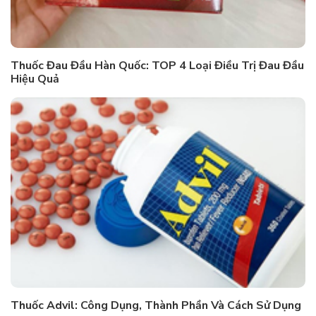
Thuốc Đau Đầu Hàn Quốc: TOP 4 Loại Điều Trị Đau Đầu
Hiệu Quả
Thuốc Advil: Công Dụng, Thành Phần Và Cách Sử Dụng