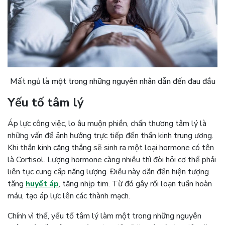
Mất ngủ là một trong những nguyên nhân dẫn đến đau đầu
Yếu tố tâm lý
Áp lực công việc, lo âu muộn phiền, chấn thương tâm lý là
những vấn đề ảnh hưởng trực tiếp đến thần kinh trung ương.
Khi thần kinh căng thẳng sẽ sinh ra một loại hormone có tên
là Cortisol. Lượng hormone càng nhiều thì đòi hỏi cơ thể phải
liên tục cung cấp năng lượng. Điều này dẫn đến hiện tượng
tăng
huyết áp
, tăng nhịp tim. Từ đó gây rối loạn tuần hoàn
máu, tạo áp lực lên các thành mạch.
Chính vì thế, yếu tố tâm lý làm một trong những nguyên