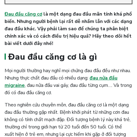
Đau đầu căng cơ
là một dạng đau đầu mãn tính khá phổ
biến. Nhưng người bệnh lại rất dễ nhầm lẫn với các dạng
đau đầu khác. Vậy phải làm sao để chúng ta phân biệt
chính xác và có cách điều trị hiệu quả? Hãy theo dõi hết
bài viết dưới đây nhé!
Đau đầu căng cơ là gì
Mọi người thường hay nghĩ mọi chứng đau đầu đều như nhau.
Nhưng thực chất đau đầu có nhiều dạng:
đau nửa đầu
migraine
, đau nửa đầu vai gáy, đau đầu từng cụm…. Và trong
đó có đau đầu căng cơ.
Theo nghiên cứu chuyên môn, đau đầu căng cơ là một dạng
đau đầu thường gặp nhất. Bệnh khởi phát từ những cơn đau
không có tính chất mạch đập. Đối tượng bệnh lý này khá trẻ,
thường chỉ trong giới hạn từ 20 tuổi đến 50 tuổi. Có thể
xuất hiện ở trẻ em, nhưng lại cực hiếm khi gặp ở đối tượng