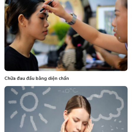
Chữa đau đầu bằng diện chẩn