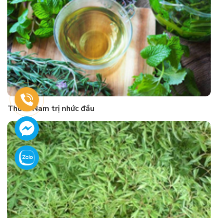
Thuốc Nam trị nhức đầu