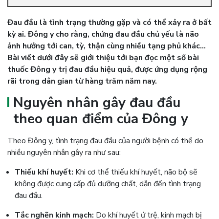
Đau đầu là tình trạng thường gặp và có thể xảy ra ở bất
kỳ ai. Đông y cho rằng, chứng đau đầu chủ yếu là não
ảnh hưởng tới can, tỳ, thận cùng nhiều tạng phủ khác…
Bài viết dưới đây sẽ giới thiệu tới bạn đọc một số bài
thuốc Đông y trị đau đầu hiệu quả, được ứng dụng rộng
rãi trong dân gian từ hàng trăm năm nay.
Nguyên nhân gây đau đầu
theo quan điểm của Đông y
Theo Đông y, tình trạng đau đầu của người bệnh có thể do
nhiều nguyên nhân gây ra như sau:
Thiếu khí huyết:
Khi cơ thể thiếu khí huyết, não bộ sẽ
không được cung cấp đủ dưỡng chất, dẫn đến tình trạng
đau đầu.
Tắc nghẽn kinh mạch:
Do khí huyết ứ trệ, kinh mạch bị