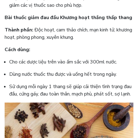
giảm các vị thuốc sao cho phù hợp.
Bài thuốc giảm đau đầu Khương hoạt thắng thấp thang
Thành phần:
Độc hoạt, cam thảo chích, mạn kinh tử, khương
hoạt, phòng phong, xuyên khung.
Cách dùng:
Cho các dược liệu trên vào ấm sắc với 300ml nước.
Dùng nước thuốc thu được và uống hết trong ngày.
Sử dụng mỗi ngày 1 thang sẽ giúp cải thiện tình trạng đau
đầu, cứng gáy, đau toàn thân, mạch phù, phát sốt, sợ lạnh.