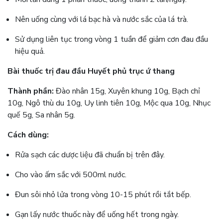
Nên uống cùng với lá bạc hà và nước sắc của lá trà.
Sử dụng liên tục trong vòng 1 tuần để giảm cơn đau đầu
hiệu quả.
Bài thuốc trị đau đầu Huyết phủ trục ứ thang
Thành phần:
Đào nhân 15g, Xuyên khung 10g, Bạch chỉ
10g, Ngô thù du 10g, Uy linh tiên 10g, Mộc qua 10g, Nhục
quế 5g, Sa nhân 5g.
Cách dùng:
Rửa sạch các dược liệu đã chuẩn bị trên đây.
Cho vào ấm sắc với 500ml nước.
Đun sôi nhỏ lửa trong vòng 10-15 phút rồi tắt bếp.
Gạn lấy nước thuốc này để uống hết trong ngày.