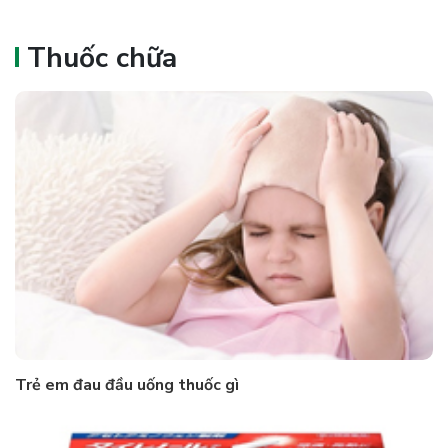
Thuốc chữa
Trẻ em đau đầu uống thuốc gì