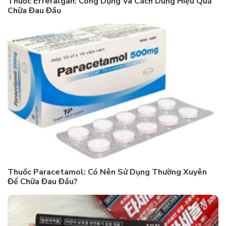
Thuốc Efferalgan: Công Dụng Và Cách Dùng Hiệu Quả
Chữa Đau Đầu
Thuốc Paracetamol: Có Nên Sử Dụng Thường Xuyên
Để Chữa Đau Đầu?