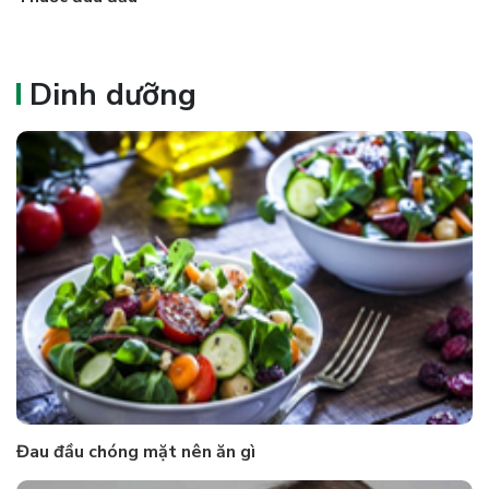
Dinh dưỡng
Đau đầu chóng mặt nên ăn gì