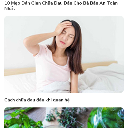
10 Mẹo Dân Gian Chữa Đau Đầu Cho Bà Bầu An Toàn
Nhất
Cách chữa đau đầu khi quan hệ