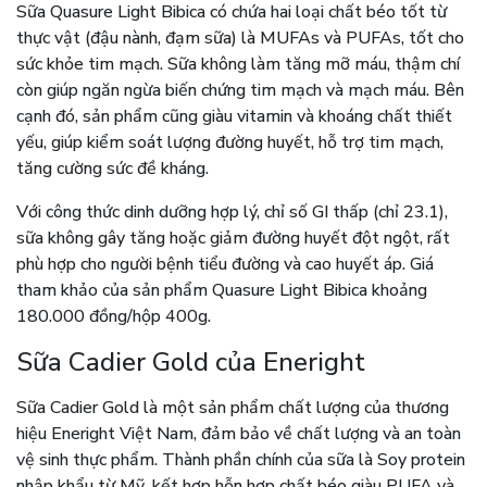
Sữa Quasure Light Bibica có chứa hai loại chất béo tốt từ
thực vật (đậu nành, đạm sữa) là MUFAs và PUFAs, tốt cho
sức khỏe tim mạch. Sữa không làm tăng mỡ máu, thậm chí
còn giúp ngăn ngừa biến chứng tim mạch và mạch máu. Bên
cạnh đó, sản phẩm cũng giàu vitamin và khoáng chất thiết
yếu, giúp kiểm soát lượng đường huyết, hỗ trợ tim mạch,
tăng cường sức đề kháng.
Với công thức dinh dưỡng hợp lý, chỉ số GI thấp (chỉ 23.1),
sữa không gây tăng hoặc giảm đường huyết đột ngột, rất
phù hợp cho người bệnh tiểu đường và cao huyết áp. Giá
tham khảo của sản phẩm Quasure Light Bibica khoảng
180.000 đồng/hộp 400g.
Sữa Cadier Gold của Eneright
Sữa Cadier Gold là một sản phẩm chất lượng của thương
hiệu Eneright Việt Nam, đảm bảo về chất lượng và an toàn
vệ sinh thực phẩm. Thành phần chính của sữa là Soy protein
nhập khẩu từ Mỹ, kết hợp hỗn hợp chất béo giàu PUFA và