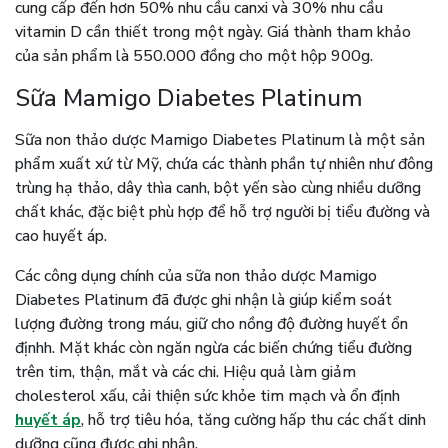
cung cấp đến hơn 50% nhu cầu canxi và 30% nhu cầu
vitamin D cần thiết trong một ngày. Giá thành tham khảo
của sản phẩm là 550.000 đồng cho một hộp 900g.
Sữa Mamigo Diabetes Platinum
Sữa non thảo dược Mamigo Diabetes Platinum là một sản
phẩm xuất xứ từ Mỹ, chứa các thành phần tự nhiên như đông
trùng hạ thảo, dây thìa canh, bột yến sào cùng nhiều dưỡng
chất khác, đặc biệt phù hợp để hỗ trợ người bị tiểu đường và
cao huyết áp.
Các công dụng chính của sữa non thảo dược Mamigo
Diabetes Platinum đã được ghi nhận là giúp kiểm soát
lượng đường trong máu, giữ cho nồng độ đường huyết ổn
địnhh. Mặt khác còn ngăn ngừa các biến chứng tiểu đường
trên tim, thận, mắt và các chi. Hiệu quả làm giảm
cholesterol xấu, cải thiện sức khỏe tim mạch và ổn định
huyết áp
, hỗ trợ tiêu hóa, tăng cường hấp thu các chất dinh
dưỡng cũng được ghi nhận.