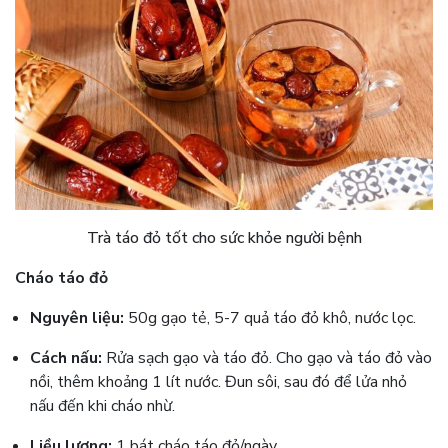
Trà táo đỏ tốt cho sức khỏe người bệnh
Cháo táo đỏ
Nguyên liệu:
50g gạo tẻ, 5-7 quả táo đỏ khô, nước lọc.
Cách nấu:
Rửa sạch gạo và táo đỏ. Cho gạo và táo đỏ vào
nồi, thêm khoảng 1 lít nước. Đun sôi, sau đó để lửa nhỏ
nấu đến khi cháo nhừ.
Liều lượng:
1 bát cháo táo đỏ/ngày.