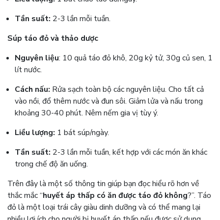
Tần suất:
2-3 lần mỗi tuần.
Súp táo đỏ và thảo dược
Nguyên liệu
: 10 quả táo đỏ khô, 20g kỷ tử, 30g củ sen, 1
lít nước.
Cách nấu:
Rửa sạch toàn bộ các nguyên liệu. Cho tất cả
vào nồi, đổ thêm nước và đun sôi. Giảm lửa và nấu trong
khoảng 30-40 phút. Nêm nếm gia vị tùy ý.
Liều lượng:
1 bát súp/ngày.
Tần suất:
2-3 lần mỗi tuần, kết hợp với các món ăn khác
trong chế độ ăn uống.
Trên đây là một số thông tin giúp bạn đọc hiểu rõ hơn về
thắc mắc “
huyết áp thấp có ăn được táo đỏ không
?”. Táo
đỏ là một loại trái cây giàu dinh dưỡng và có thể mang lại
nhiều lợi ích cho người bị huyết áp thấp nếu được sử dụng