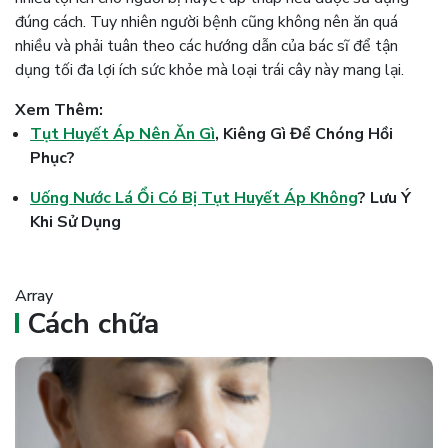
đúng cách. Tuy nhiên người bệnh cũng không nên ăn quá
nhiều và phải tuân theo các hướng dẫn của bác sĩ để tận
dụng tối đa lợi ích sức khỏe mà loại trái cây này mang lại.
Xem Thêm:
Tụt Huyết Áp Nên Ăn Gì
, Kiêng Gì Để Chóng Hồi
Phục?
Uống Nước Lá Ổi Có Bị Tụt Huyết Áp Không
? Lưu Ý
Khi Sử Dụng
Array
Cách chữa