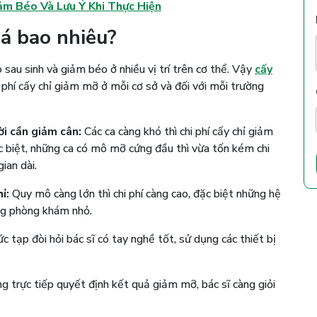
ảm Béo Và Lưu Ý Khi Thực Hiện
á bao nhiêu
?
sau sinh và giảm béo ở nhiều vị trí trên cơ thể. Vậy
cấy
i phí cấy chỉ giảm mỡ ở mỗi cơ sở và đối với mỗi trường
ời cần giảm cân:
Các ca càng khó thì chi phí cấy chỉ giảm
ặc biệt, những ca có mô mỡ cứng đầu thì vừa tốn kém chi
gian dài.
ỉ:
Quy mô càng lớn thì chi phí càng cao, đặc biệt những hệ
ững phòng khám nhỏ.
 tạp đòi hỏi bác sĩ có tay nghề tốt, sử dụng các thiết bị
g trực tiếp quyết định kết quả giảm mỡ, bác sĩ càng giỏi