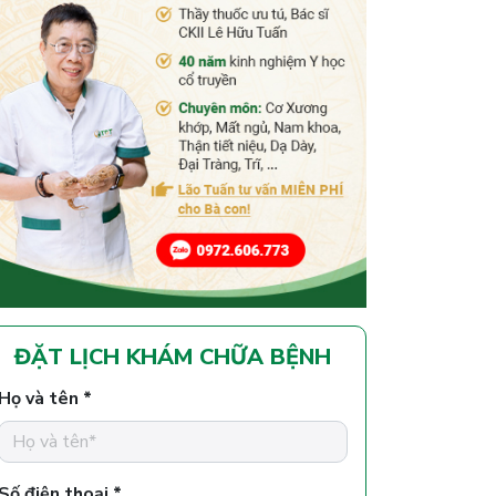
ĐẶT LỊCH KHÁM CHỮA BỆNH
Họ và tên *
Số điện thoại *