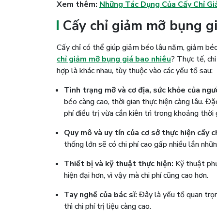
Xem thêm:
Những Tác Dụng Của Cấy Chỉ Gi
Cấy chỉ giảm mỡ bụng gi
Cấy chỉ có thể giúp giảm béo lâu năm, giảm béo 
chỉ giảm mỡ bụng giá bao nhiêu
? Thực tế, c
h
hợp là khác nhau, tùy thuộc vào các yếu tố sau:
Tình trạng mỡ và cơ địa, sức khỏe của ngư
béo càng cao, thời gian thực hiện càng lâu. Đ
phí điều trị vừa cần kiên trì trong khoảng thời 
Quy mô và uy tín của cơ sở thực hiện cấy ch
thống lớn sẽ có chi phí cao gấp nhiều lần nh
Thiết bị và kỹ thuật thực hiện:
Kỹ thuật phức
hiện đại hơn, vì vậy mà chi phí cũng cao hơn.
Tay nghề của bác sĩ:
Đây là yếu tố quan trọn
thì chi phí trị liệu càng cao.