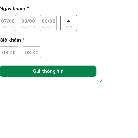
Ngày khám *
07/08
08/08
09/08
+
hôm nay
Ngày mai
Ngày kìa
Khác
Giờ khám *
08:00
08:30
Gửi thông tin