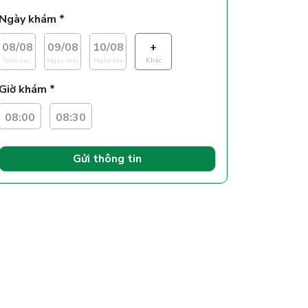
Ngày khám *
08/08
09/08
10/08
+
hôm nay
Ngày mai
Ngày kìa
Khác
Giờ khám *
08:00
08:30
Gửi thông tin