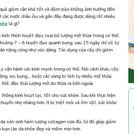
u quả giảm cân khá tốt và đảm bảo không ảnh hưởng đến
ở các nước châu Âu và gần đây đang được dùng rất nhiều
béo
là gì?
úp kích thích huyệt đạo, loại bỏ lượng mỡ thừa trong cơ thể.
khoảng 7 – 8 huyệt đạo quanh bụng, sau 15 ngày chỉ sẽ tự
cân nặng cũng như vóc dáng. Tác dụng của cấy chỉ giảm
 vận hành các kinh mạch trong cơ thể. Nói cách khác, cấy
ông, eo, bụng… hoặc các vùng bị tích tụ nhiều mỡ thừa.
thể, đào thải lượng mỡ dư thừa ra bên ngoài.
thông kinh hoạt lạc, tốt cho sức khỏe. Sau khi thực hiện
i chuyển nhẹ nhàng hơn, ít bị mệt mỏi và ốm vặt, sức khỏe
ch da sản sinh hàm lượng collagen vừa đủ, từ đó giúp giảm
cho bạn làn da khỏe đẹp và mềm mịn hơn.