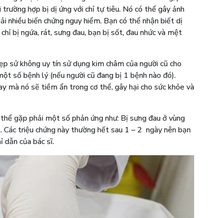
 trường hợp bị dị ứng với chỉ tự tiêu. Nó có thể gây ảnh
i nhiều biến chứng nguy hiểm. Bạn có thể nhận biết dị
 chỉ bị ngứa, rát, sưng đau, bạn bị sốt, đau nhức và mệt
ẹp sử không uy tín sử dụng kim châm của người cũ cho
một số bệnh lý (nếu người cũ đang bị 1 bệnh nào đó).
y mà nó sẽ tiềm ẩn trong cơ thể, gây hại cho sức khỏe và
ó thể gặp phải một số phản ứng như: Bị sưng đau ở vùng
…. Các triệu chứng này thường hết sau 1 – 2 ngày nên bạn
ỉ dẫn của bác sĩ.