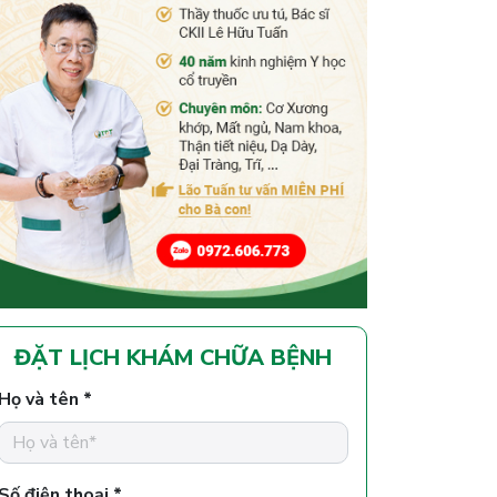
ĐẶT LỊCH KHÁM CHỮA BỆNH
Họ và tên *
Số điện thoại *