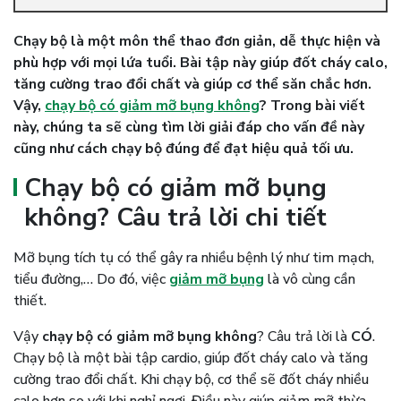
Chạy bộ là một môn thể thao đơn giản, dễ thực hiện và
phù hợp với mọi lứa tuổi. Bài tập này giúp đốt cháy calo,
tăng cường trao đổi chất và giúp cơ thể săn chắc hơn.
Vậy,
chạy bộ có giảm mỡ bụng không
? Trong bài viết
này, chúng ta sẽ cùng tìm lời giải đáp cho vấn đề này
cũng như cách chạy bộ đúng để đạt hiệu quả tối ưu.
Chạy bộ có giảm mỡ bụng
không? Câu trả lời chi tiết
Mỡ bụng tích tụ có thể gây ra nhiều bệnh lý như tim mạch,
tiểu đường,… Do đó, việc
giảm mỡ bụng
là vô cùng cần
thiết.
Vậy
chạy bộ có giảm mỡ bụng không
? Câu trả lời là
CÓ
.
Chạy bộ là một bài tập cardio, giúp đốt cháy calo và tăng
cường trao đổi chất. Khi chạy bộ, cơ thể sẽ đốt cháy nhiều
calo hơn so với khi nghỉ ngơi. Điều này giúp giảm mỡ thừa,