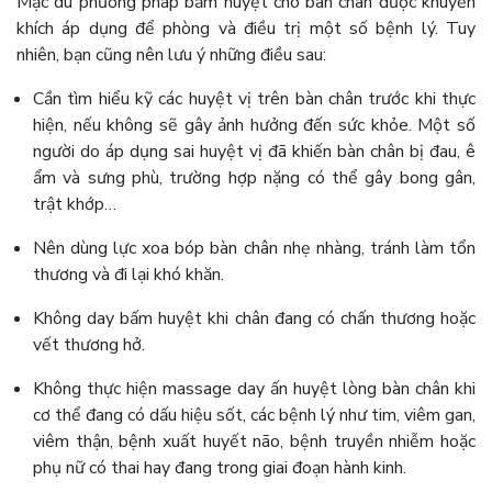
Mặc dù phương pháp bấm huyệt cho bàn chân được khuyến
khích áp dụng để phòng và điều trị một số bệnh lý. Tuy
nhiên, bạn cũng nên lưu ý những điều sau:
Cần tìm hiểu kỹ các huyệt vị trên bàn chân trước khi thực
hiện, nếu không sẽ gây ảnh hưởng đến sức khỏe. Một số
người do áp dụng sai huyệt vị đã khiến bàn chân bị đau, ê
ẩm và sưng phù, trường hợp nặng có thể gây bong gân,
trật khớp…
Nên dùng lực xoa bóp bàn chân nhẹ nhàng, tránh làm tổn
thương và đi lại khó khăn.
Không day bấm huyệt khi chân đang có chấn thương hoặc
vết thương hở.
Không thực hiện massage day ấn huyệt lòng bàn chân khi
cơ thể đang có dấu hiệu sốt, các bệnh lý như tim, viêm gan,
viêm thận, bệnh xuất huyết não, bệnh truyền nhiễm hoặc
phụ nữ có thai hay đang trong giai đoạn hành kinh.