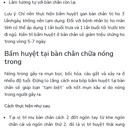
Làm tương tự với bàn chân còn lại.
Lưu ý: Chỉ nên thực hiện bấm huyệt gan bàn chân trị ho 3
lần/ngày, không nên lạm dụng. Đối với bệnh nhân bị ho mãn
tính có thể áp dụng 1 lần buổi trưa và 1 lần buổi tối trước khi
đi ngủ. Kiên trì bấm huyệt ở bàn chân sẽ giảm triệu chứng ho
trong vòng 5-7 ngày.
Bấm huyệt tại bàn chân chữa nóng
trong
Nóng trong gây ra mụn bọc, bốc hỏa, cáu gắt và xảy ra ở
nhiều độ tuổi. Đừng lo lắng, cách xoa bóp bấm huyệt tại bàn
chân sẽ giúp bạn “tạm biệt” với nốt mụn xấu xí do nóng
trong người gây ra.
Cách thực hiện như sau:
Tại vị trí mu bàn chân cách 2 đốt ngón tay từ khe ngón
chân cái và ngón chân thứ 2, đó là vị trí huyệt thái xung