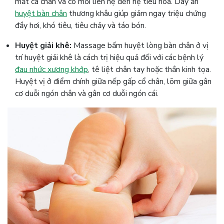
mắt cá chân và có mối liên hệ đến hệ tiêu hóa. Day ấn
huyệt bàn chân
thương khâu giúp giảm ngay triệu chứng
đầy hơi, khó tiêu, tiêu chảy và táo bón.
Huyệt giải khê:
Massage bấm huyệt lòng bàn chân ở vị
trí huyệt giải khê là cách trị hiệu quả đối với các bệnh lý
đau nhức xương khớp
, tê liệt chân tay hoặc thần kinh tọa.
Huyệt vị ở điểm chính giữa nếp gấp cổ chân, lõm giữa gân
cơ duỗi ngón chân và gân cơ duỗi ngón cái.