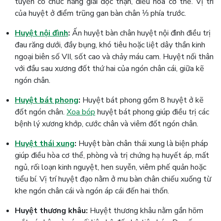
tuyền có chức năng giải độc thận, điều hòa cơ thể. Vị trí
của huyệt ở điểm trũng gan bàn chân ⅓ phía trước.
Huyệt nội đình
:
Ấn huyệt bàn chân huyệt nội đình điều trị
đau răng dưới, đầy bụng, khó tiêu hoặc liệt dây thần kinh
ngoại biên số VII, sốt cao và chảy máu cam. Huyệt nối thân
với đầu sau xương đốt thứ hai của ngón chân cái, giữa kẽ
ngón chân.
Huyệt bát phong
:
Huyệt bát phong gồm 8 huyệt ở kẽ
đốt ngón chân.
Xoa bóp
huyệt bát phong giúp điều trị các
bệnh lý xương khớp, cước chân và viêm đốt ngón chân.
Huyệt thái xung
:
Huyệt bàn chân thái xung là biện pháp
giúp điều hòa cơ thể, phòng và trị chứng hạ huyết áp, mất
ngủ, rối loạn kinh nguyệt, hen suyễn, viêm phế quản hoặc
tiểu bí. Vị trí huyệt đạo nằm ở mu bàn chân chiếu xuống từ
khe ngón chân cái và ngón áp cái đến hai thốn.
Huyệt thương khâu:
Huyệt thương khâu nằm gần hõm