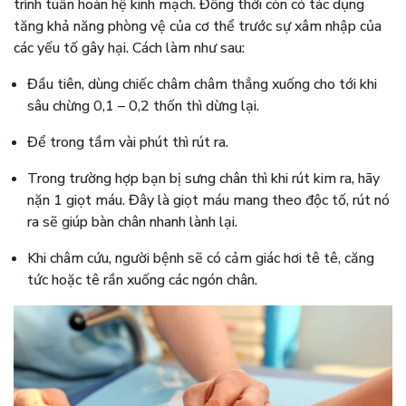
trình tuần hoàn hệ kinh mạch. Đồng thời còn có tác dụng
tăng khả năng phòng vệ của cơ thể trước sự xâm nhập của
các yếu tố gây hại. Cách làm như sau:
Đầu tiên, dùng chiếc châm châm thẳng xuống cho tới khi
sâu chừng 0,1 – 0,2 thốn thì dừng lại.
Để trong tầm vài phút thì rút ra.
Trong trường hợp bạn bị sưng chân thì khi rút kim ra, hãy
nặn 1 giọt máu. Đây là giọt máu mang theo độc tố, rút nó
ra sẽ giúp bàn chân nhanh lành lại.
Khi châm cứu, người bệnh sẽ có cảm giác hơi tê tê, căng
tức hoặc tê rần xuống các ngón chân.