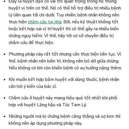
Đây là huyệt đạo có vai trò quan trọng trong hệ thống
huyệt vị trên cơ thể. Nó có thể hỗ trợ điều trị nhiều bệnh
lý liên quan tới chi dưới. Tuy nhiên, bệnh nhân không nên
thực hiện
châm cứu tại nhà
. Bởi, nếu kỹ thuật không tốt
hoặc kết hợp sai vị trí huyệt thì có thể gây ra nhiều biến
chứng nguy hiểm. Vì thế, hãy tới cơ sở chuyên điều trị
châm cứu để thực hiện.
Phương pháp này rất tốt nhưng cần thực hiện liên tục. Vì
thế, bệnh nhân nên kiên trì, không nên bỏ dở giữa chừng.
Nếu không có khi còn khiến bệnh có xu hướng nặng thêm.
Khi muốn kết hợp bấm huyệt với dùng thuốc, bệnh nhân
cần hỏi ý kiến của bác sĩ.
Châm cứu ở huyệt này mang hiệu quả tốt nhất khi phối
hợp với huyệt Lăng hậu và Túc Tam Lý.
Những người mà bị chứng bệnh căng thẳng và sợ kim thì
không nên áp dụng phương pháp này.