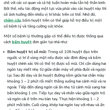
chẽ với các cơ quan và cả hệ tuần hoàn máu lẫn hệ thần kinh.
Bởi thế, nếu tác động một lực vừa phải vào các huyệt này thì
sẽ ảnh hưởng đến nhiều vị trí khác trên cơ thể. Nhờ đó,
châm cứu
, bấm huyệt trên cơ thể giúp hỗ trợ điều trị một
số bệnh lý và tăng cường sức khỏe.
Một số bệnh lý thường gặp có thể điều trị được thông qua
cách
bấm huyệt
đơn giản tại nhà như:
Bấm huyệt trị sổ mũi:
Trong số 108 huyệt đạo trên
người, vị trí ở vùng mặt nếu được xác định đúng và bấm
huyệt chính xác thì có thể trị được sổ mũi. Chỉ cần dùng hai
ngón tay miết nhẹ từ giữa chân mày về phía đuôi và ngược
lại. Sau đó day và ấn huyệt đường nằm giữa hai chân mày
khoảng 1 – 2 phút rồi miết thẳng xuống hai cánh mũi và ra
ngoài. Tiếp đến dùng ngón cái ấn nhẹ từ cánh mũi sang hai
bên khoảng 1 cm. Tiếp tục day và nhấn vào giữa ngón trỏ
và ngón cái ở trên mu bàn tay. Thực hiện khoảng 1 – 2
phút mỗi bên. Cuối cùng, khép hai ngón tay với nhau và ấn