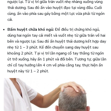
ngược lại. Từ vị trí giữa trán vuốt nhẹ nhàng xuống vùng
thái dương. Sau đó ấn vào huyệt đạo tại vùng đầu. Cuối
cùng, ấn vào phía sau gáy bằng một lực vừa phải từ ngón
cái.
Bấm huyệt chữa khó ngủ:
Để điều trị chứng khó ngủ,
dùng hai ngón tay cái miết và vuốt nhẹ từ giữa trán về hai
bên và ngược lại. Sau đó ấn huyệt thái dương kết hợp day
nhẹ từ 1 – 3 phút. Kế đến chuyển sang day huyệt sau
khoảng 2 phút. Tại vị trí lằn ngang cổ tay thẳng từ ngón
út trở xuống, hãy ấn 1 phút và đổi bên. Tương tự, giữa lằn
chỉ cổ tay hướng lên 4 cm về phía cẳng tay, thực hiện ấn
huyệt này từ 1 – 2 phút.