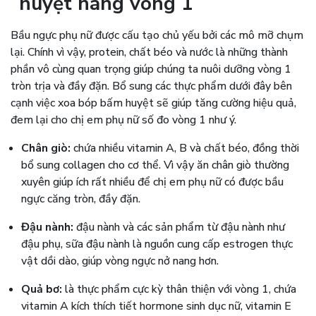
huyệt nâng vòng 1
Bầu ngực phụ nữ được cấu tạo chủ yếu bởi các mô mỡ chụm
lại. Chính vì vậy, protein, chất béo và nước là những thành
phần vô cùng quan trọng giúp chúng ta nuôi dưỡng vòng 1
tròn trịa và đầy đặn. Bổ sung các thực phẩm dưới đây bên
cạnh việc xoa bóp bấm huyệt sẽ giúp tăng cường hiệu quả,
đem lại cho chị em phụ nữ số đo vòng 1 như ý.
Chân giò:
chứa nhiều vitamin A, B và chất béo, đồng thời
bổ sung collagen cho cơ thể. Vì vậy ăn chân giò thường
xuyên giúp ích rất nhiều để chị em phụ nữ có được bầu
ngực căng tròn, đầy đặn.
Đậu nành:
đậu nành và các sản phẩm từ đậu nành như
đậu phụ, sữa đậu nành là nguồn cung cấp estrogen thực
vật dồi dào, giúp vòng ngực nở nang hơn.
Quả bơ:
là thực phẩm cực kỳ thân thiện với vòng 1, chứa
vitamin A kích thích tiết hormone sinh dục nữ, vitamin E