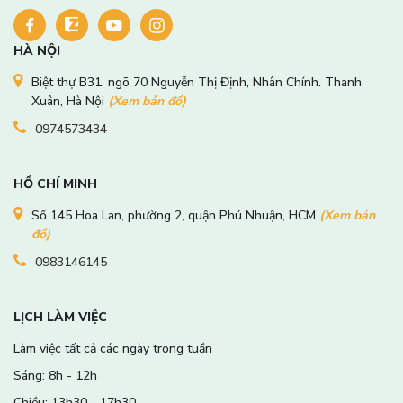
HÀ NỘI
Biệt thự B31, ngõ 70 Nguyễn Thị Định, Nhân Chính. Thanh
Xuân, Hà Nội
(Xem bản đồ)
0974573434
HỒ CHÍ MINH
Số 145 Hoa Lan, phường 2, quận Phú Nhuận, HCM
(Xem bản
đồ)
0983146145
LỊCH LÀM VIỆC
Làm việc tất cả các ngày trong tuần
Sáng: 8h - 12h
Chiều: 13h30 - 17h30