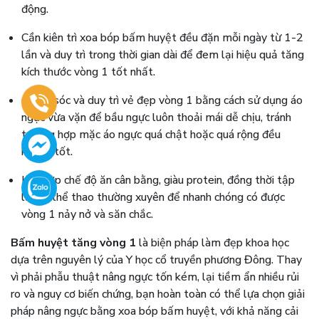
động.
Cần kiên trì xoa bóp bấm huyệt đều đặn mỗi ngày từ 1-2
lần và duy trì trong thời gian dài để đem lại hiệu quả tăng
kích thước vòng 1 tốt nhất.
Chăm sóc và duy trì vẻ đẹp vòng 1 bằng cách sử dụng áo
ngực vừa vặn để bầu ngực luôn thoải mái dễ chịu, tránh
trường hợp mặc áo ngực quá chật hoặc quá rộng đều
không tốt.
Kết hợp chế độ ăn cân bằng, giàu protein, đồng thời tập
luyện thể thao thường xuyên để nhanh chóng có được
vòng 1 nảy nở và săn chắc.
Bấm huyệt tăng vòng 1
là biện pháp làm đẹp khoa học
dựa trên nguyên lý của Y học cổ truyền phương Đông. Thay
vì phải phẫu thuật nâng ngực tốn kém, lại tiềm ẩn nhiều rủi
ro và nguy cơ biến chứng, bạn hoàn toàn có thể lựa chọn giải
pháp nâng ngực bằng xoa bóp bấm huyệt, với khả năng cải