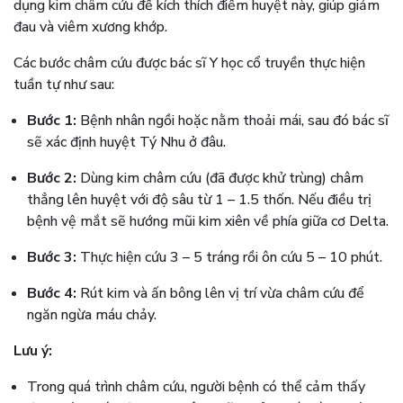
dụng kim châm cứu để kích thích điểm huyệt này, giúp giảm
đau và viêm xương khớp.
Các bước châm cứu được bác sĩ Y học cổ truyền thực hiện
tuần tự như sau:
Bước 1:
Bệnh nhân ngồi hoặc nằm thoải mái, sau đó bác sĩ
sẽ xác định huyệt Tý Nhu ở đâu.
Bước 2:
Dùng kim châm cứu (đã được khử trùng) châm
thẳng lên huyệt với độ sâu từ 1 – 1.5 thốn. Nếu điều trị
bệnh vệ mắt sẽ hướng mũi kim xiên về phía giữa cơ Delta.
Bước 3:
Thực hiện cứu 3 – 5 tráng rồi ôn cứu 5 – 10 phút.
Bước 4:
Rút kim và ấn bông lên vị trí vừa châm cứu để
ngăn ngừa máu chảy.
Lưu ý:
Trong quá trình châm cứu, người bệnh có thể cảm thấy