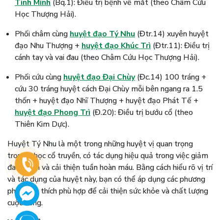
Tinh Minh
(Bq.1): Điều trị bệnh về mắt (theo Châm Cứu
Học Thượng Hải).
Phối châm cùng
huyệt đạo Tý Nhu
(Đtr.14) xuyên huyệt
đạo Nhu Thượng +
huyệt đạo Khúc Trì
(Đtr.11): Điều trị
cánh tay và vai đau (theo Châm Cứu Học Thượng Hải).
Phối cứu cùng
huyệt đạo Đại Chùy
(Đc.14) 100 tráng +
cứu 30 tráng huyệt cách Đại Chùy mỗi bên ngang ra 1.5
thốn + huyệt đạo Nhĩ Thượng + huyệt đạo Phát Tế +
huyệt đạo Phong Trì
(Đ.20): Điều trị bướu cổ (theo
Thiên Kim Dực).
Huyệt Tý Nhu là một trong những huyệt vị quan trọng
trong y học cổ truyền, có tác dụng hiệu quả trong việc giảm
đau, viêm và cải thiện tuần hoàn máu. Bằng cách hiểu rõ vị trí
và tác dụng của huyệt này, bạn có thể áp dụng các phương
pháp kích thích phù hợp để cải thiện sức khỏe và chất lượng
cuộc sống.