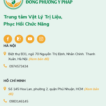
Trung tâm Vật Lý Trị Liệu,
Phục Hồi Chức Năng
HÀ NỘI
Biệt thự B31, ngõ 70 Nguyễn Thị Định, Nhân Chính. Thanh
Xuân, Hà Nội
(Xem bản đồ)
0974573434
HỒ CHÍ MINH
Số 145 Hoa Lan, phường 2, quận Phú Nhuận, HCM
(Xem bản
đồ)
0983146145