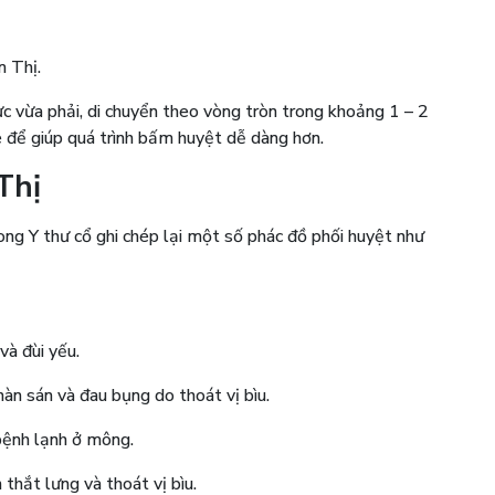
m Thị.
ực vừa phải, di chuyển theo vòng tròn trong khoảng 1 – 2
 để giúp quá trình bấm huyệt dễ dàng hơn.
Thị
ong Y thư cổ ghi chép lại một số phác đồ phối huyệt như
 và đùi yếu.
hàn sán và đau bụng do thoát vị bìu.
 bệnh lạnh ở mông.
thắt lưng và thoát vị bìu.