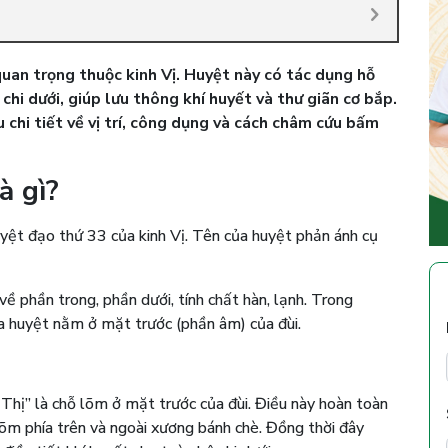
uan trọng thuộc kinh Vị. Huyệt này có tác dụng hỗ
 chi dưới, giúp lưu thông khí huyết và thư giãn cơ bắp.
u chi tiết về vị trí, công dụng và cách châm cứu bấm
à gì?
yệt đạo thứ 33 của kinh Vị. Tên của huyệt phản ánh cụ
ề phần trong, phần dưới, tính chất hàn, lạnh. Trong
của huyệt nằm ở mặt trước (phần âm) của đùi.
 Thị” là chỗ lõm ở mặt trước của đùi. Điều này hoàn toàn
 lõm phía trên và ngoài xương bánh chè. Đồng thời đây