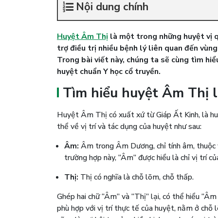
Nội dung chính
Huyệt Âm Thị
là một trong những huyệt vị q
trợ điều trị nhiều bệnh lý liên quan đến vùng
Trong bài viết này, chúng ta sẽ cùng tìm hiể
huyệt chuẩn Y học cổ truyền.
Tìm hiểu huyệt Âm Thị l
Huyệt Âm Thị có xuất xứ từ Giáp Ất Kinh, là hu
thể về vị trí và tác dụng của huyệt như sau:
Âm:
Âm trong Âm Dương, chỉ tính âm, thuộc v
trường hợp này, “Âm” được hiểu là chỉ vị trí 
Thị:
Thị có nghĩa là chỗ lõm, chỗ thấp.
Ghép hai chữ “Âm” và “Thị” lại, có thể hiểu “Âm
phù hợp với vị trí thực tế của huyệt, nằm ở chỗ