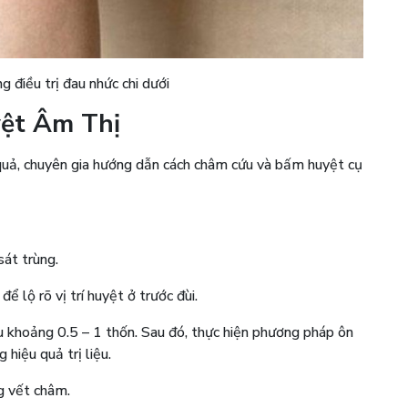
 điều trị đau nhức chi dưới
yệt Âm Thị
quả, chuyên gia hướng dẫn cách châm cứu và bấm huyệt cụ
át trùng.
 lộ rõ vị trí huyệt ở trước đùi.
 khoảng 0.5 – 1 thốn. Sau đó, thực hiện phương pháp ôn
hiệu quả trị liệu​.
g vết châm.