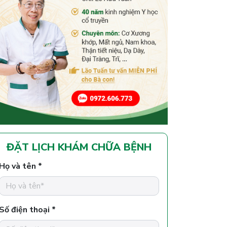
ĐẶT LỊCH KHÁM CHỮA BỆNH
Họ và tên *
Số điện thoại *