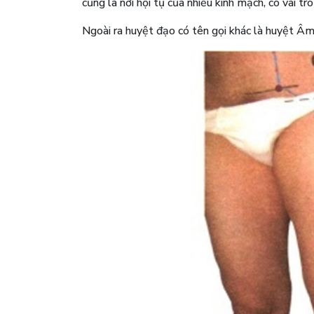
cũng là nơi hội tụ của nhiều kinh mạch, có vai trò
Ngoài ra huyệt đạo có tên gọi khác là huyệt Âm