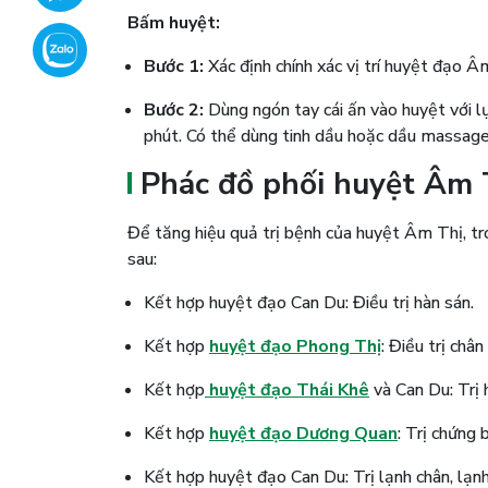
Bấm huyệt:
Bước 1:
Xác định chính xác vị trí huyệt đạo Â
Bước 2:
Dùng ngón tay cái ấn vào huyệt với l
phút. Có thể dùng tinh dầu hoặc dầu massage
Phác đồ phối huyệt Âm 
Để tăng hiệu quả trị bệnh của huyệt Âm Thị, tr
sau:
Kết hợp huyệt đạo Can Du: Điều trị hàn sán.
Kết hợp
huyệt đạo Phong Thị
: Điều trị chân
Kết hợp
huyệt đạo Thái Khê
và Can Du: Trị 
Kết hợp
huyệt đạo Dương Quan
: Trị chứng
Kết hợp huyệt đạo Can Du: Trị lạnh chân, lạnh 