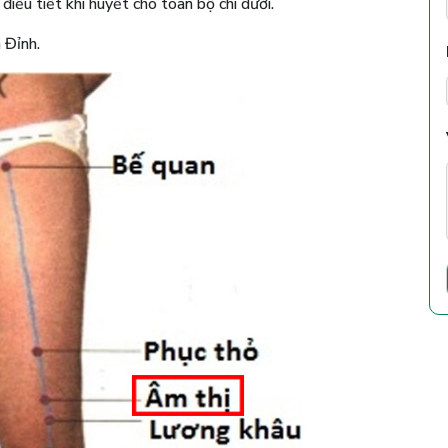
 điều tiết khí huyết cho toàn bộ chi dưới.
 Đỉnh.