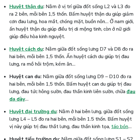
Huyệt thận du
:
Nằm ở vị trí giữa đốt sống L2 và L3 đo
ra 2 bên, mỗi bên 1,5 thốn. Bấm huyệt thận du giúp giảm
cơn đau lưng, hoa mắt, chóng mặt, buồn nôn… Ở nam giới,
ấn huyệt thận du giúp điều trị di mộng tinh, còn ở nữ giới
giúp điều hòa kinh nguyệt.
Huyệt cách du
:
Nằm giữa đốt sống lưng D7 và D8 đo ra
hai bên, mỗi bên 1,5 thốn. Ấn huyệt cách du giúp trị đau
lưng, ra mồ hôi trộm, kém ăn…
Huyệt can du:
Nằm giữa đốt sống lưng D9 – D10 đo ra
hai bên, mỗi bên 1,5 thốn. Bấm huyệt can du giúp trị đau
lưng, đau tức hông sườn, đau thần kinh liên sườn, chữa
đau
dạ dày
…
Huyệt đại trường du
: Nằm ở hai bên lưng, giữa đốt sống
lưng L4 – L5 đo ra hai bên, mỗi bên 1.5 thốn. Bấm huyệt
vị này giúp trị đau thắt lưng, đau thần kinh tọa,
táo bón
…
Huyệt tiểu trường du:
Nằm giữa đốt sống lưng S1 – S2