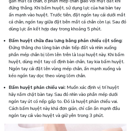
gần mắt cá chân, ở phần mép chân giao với mặt đất khi
đứng thẳng. Khi bấm huyệt, sử dụng lực của hai bàn tay
ấn mạnh vào huyệt. Trước tiên, đặt ngón tay cái dưới mắt
cá chân, ngón tay giữa đặt bên mắt cá chân còn lại. Sau đó
dùng lực ấn kết hợp day trong khoảng 5 phút.
Bấm huyệt chữa đau lưng bằng phản chiếu cột sống
:
Đứng thằng cho lòng bàn chân tiếp đất và nhìn xuống
phần mép chân bị lõm lên trên là loại huyệt này. Khi bấm
huyệt, dùng một tay cố định bàn chân, tay kia bấm huyệt.
Ngón tay cái đặt lên vùng mép chân, ấn mạnh xuống và
kéo ngón tay dọc theo vùng lõm chân.
Bấm huyệt phản chiếu vai:
Muốn xác định vị trí huyệt
hãy nắm chặt bàn tay. Sau đó nhìn vào phần mép dưới
ngón tay út có nếp gấp to. Đó là huyệt phản chiếu vai.
Cách bấm huyệt này khá đơn giản, chỉ cần ấn mạnh đầu
ngón tay cái vào huyệt và giữ yên trong 3 phút.