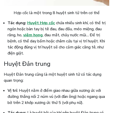
Hợp cốc là một trong 8 huyệt sinh tử trên cơ thể
Tác dụng:
Huyệt Hợp cốc
chứa nhiều sinh khí, có thể trị
ngón hoặc bàn tay bị tê đau, đau đầu, méo miệng, đau
răng, ho,
viêm họng
, đau mắt, chảy nước mũi… Để trị
bệnh, có thể day bấm hoặc châm cứu tại vị trí huyệt. Khi
tác động đúng vị trí huyệt sẽ cho cảm giác căng tê, như
điện giật.
Huyệt Đản trung
Huyệt Đản trung cũng là một huyệt sinh tử có tác dụng
quan trọng:
Vị trí:
Huyệt nằm ở điểm giao nhau giữa xương ức với
đường thẳng nối 2 núm vú (với đàn ông) hoặc ngang qua
bờ trên 2 khớp xương ức thứ 5 (với phụ nữ).
Tác dụng:
Là huyệt hội của khí nên huyệt Đản trung có