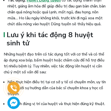
Tác dụng:
Huyệt Dũng tuyền
có tác dụng thanh thận
nhiệt, giáng âm hỏa để giúp điều trị đau gan bàn chân, bàn
chân quá nóng hoặc quá lạnh, mất ngủ, đau họng, nôn
mửa… Ho lâu ngày không khỏi, trước khi đi ngủ xoa một
chút dầu nóng vào huyệt Dũng tuyền sẽ thấy hiệu quả.
Lưu ý khi tác động 8 huyệt
sinh tử
Những huyệt đạo trên có tác dụng tốt với cơ thể và có thể
áp dụng xoa bóp, bấm huyệt hoặc châm cứu để hỗ trợ điều
trị nhiều bệnh lý. Tuy nhiên, việc tác động lên huyệt vị cần
chú ý một số vấn đề sau:
Nên thực hiện điều trị tại cơ sở y tế có chuyên môn, uy tín
hoặc dưới sự hướng dẫn của bác sĩ chuyên khoa y học cổ
truyền.
Xác định đúng vị trí của huyệt và thực hiện đúng kỹ thuật.