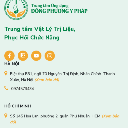
Trung tâm Vật Lý Trị Liệu,
Phục Hồi Chức Năng
HÀ NỘI
Biệt thự B31, ngõ 70 Nguyễn Thị Định, Nhân Chính. Thanh
Xuân, Hà Nội
(Xem bản đồ)
0974573434
HỒ CHÍ MINH
Số 145 Hoa Lan, phường 2, quận Phú Nhuận, HCM
(Xem bản
đồ)