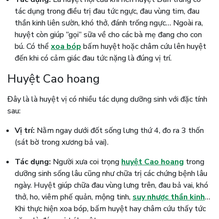
tác dụng trong điều trị đau tức ngực, đau vùng tim, đau
thần kinh liên sườn, khó thở, đánh trống ngực… Ngoài ra,
huyệt còn giúp “gọi” sữa về cho các bà mẹ đang cho con
bú. Có thể
xoa bóp
bấm huyệt hoặc châm cứu lên huyệt
đến khi có cảm giác đau tức nặng là đúng vị trí.
Huyệt Cao hoang
Đây là là huyệt vị có nhiều tác dụng dưỡng sinh với đặc tính
sau:
Vị trí:
Nằm ngay dưới đốt sống lưng thứ 4, đo ra 3 thốn
(sát bờ trong xương bả vai).
Tác dụng:
Người xưa coi trọng
huyệt Cao hoang
trong
dưỡng sinh sống lâu cũng như chữa trị các chứng bệnh lâu
ngày. Huyệt giúp chữa đau vùng lưng trên, đau bả vai, khó
thở, ho, viêm phế quản, mộng tinh,
suy nhược thần kinh
…
Khi thực hiện xoa bóp, bấm huyệt hay châm cứu thấy tức