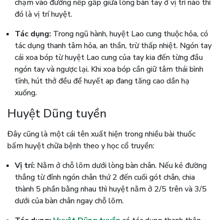
chạm vào đường nếp gấp giữa lòng bàn tay ở vị trí nào thì
đó là vị trí huyệt.
Tác dụng:
Trong ngũ hành, huyệt Lao cung thuộc hỏa, có
tác dụng thanh tâm hỏa, an thần, trừ thấp nhiệt. Ngón tay
cái xoa bóp từ huyệt Lao cung của tay kia đến từng đầu
ngón tay và ngược lại. Khi xoa bóp cần giữ tâm thái bình
tĩnh, hút thở đều để huyết ap đang tăng cao dần hạ
xuống.
Huyệt Dũng tuyền
Đây cũng là một cái tên xuất hiện trong nhiều bài thuốc
bấm huyệt chữa bệnh theo y học cổ truyền:
Vị trí:
Nằm ở chỗ lõm dưới lòng bàn chân. Nếu kẻ đường
thẳng từ đỉnh ngón chân thứ 2 đến cuối gót chân, chia
thành 5 phần bằng nhau thì huyệt nằm ở 2/5 trên và 3/5
dưới của bàn chân ngay chỗ lõm.