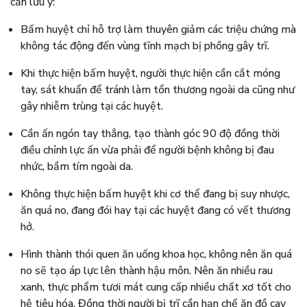
cần lưu ý:
Bấm huyệt chỉ hỗ trợ làm thuyên giảm các triệu chứng mà
không tác động đến vùng tĩnh mạch bị phồng gây trĩ.
Khi thực hiện bấm huyệt, người thực hiện cần cắt móng
tay, sát khuẩn để tránh làm tổn thương ngoài da cũng như
gây nhiễm trùng tại các huyệt.
Cần ấn ngón tay thẳng, tạo thành góc 90 độ đồng thời
điều chỉnh lực ấn vừa phải để người bệnh không bị đau
nhức, bầm tím ngoài da.
Không thực hiện bấm huyệt khi cơ thể đang bị suy nhược,
ăn quá no, đang đói hay tại các huyệt đang có vết thương
hở.
Hình thành thói quen ăn uống khoa học, không nên ăn quá
no sẽ tạo áp lực lên thành hậu môn. Nên ăn nhiều rau
xanh, thực phẩm tươi mát cung cấp nhiều chất xơ tốt cho
hệ tiêu hóa. Đồng thời người bị trĩ cần hạn chế ăn đồ cay