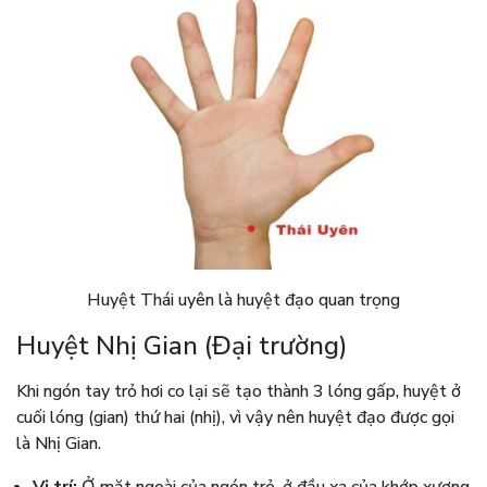
Huyệt Thái uyên là huyệt đạo quan trọng
Huyệt Nhị Gian (Đại trường)
Khi ngón tay trỏ hơi co lại sẽ tạo thành 3 lóng gấp, huyệt ở
cuối lóng (gian) thứ hai (nhị), vì vậy nên huyệt đạo được gọi
là Nhị Gian.
Vị trí:
Ở mặt ngoài của ngón trỏ, ở đầu xa của khớp xương