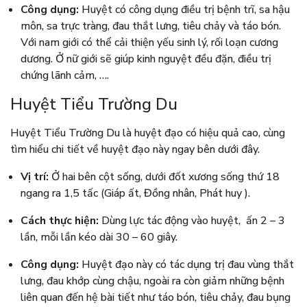
Công dụng:
Huyệt có công dụng điều trị bệnh trĩ, sa hậu
môn, sa trực tràng, đau thắt lưng, tiêu chảy và táo bón.
Với nam giới có thể cải thiện yếu sinh lý, rối loạn cương
dương. Ở nữ giới sẽ giúp kinh nguyệt đều đặn, điều trị
chứng lãnh cảm, ….
Huyệt Tiểu Trường Du
Huyệt Tiểu Trường Du là huyệt đạo có hiệu quả cao, cùng
tìm hiểu chi tiết về huyệt đạo này ngay bên dưới đây.
Vị trí:
Ở hai bên cột sống, dưới đốt xương sống thứ 18
ngang ra 1,5 tấc (Giáp ất, Đồng nhân, Phát huy ).
Cách thực hiện:
Dùng lực tác động vào huyệt, ấn 2 – 3
lần, mỗi lần kéo dài 30 – 60 giây.
Công dụng:
Huyệt đạo này có tác dụng trị đau vùng thắt
lưng, đau khớp cùng chậu, ngoài ra còn giảm những bệnh
liên quan đến hệ bài tiết như táo bón, tiêu chảy, đau bụng