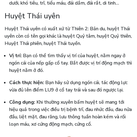
dưới, khó tiêu, trĩ, tiểu máu, đái dầm, đái rắt, di tinh…
Huyệt Thái uyên
Huyệt Thái uyên có xuất xứ từ Thiên 2: Bản du, huyệt Thái
uyên còn có tên gọi khác là huyệt Quỷ tâm, huyệt Quỷ thiên,
Huyệt Thái phiên, huyệt Thái tuyền.
Vị trí:
Bạn có thể tìm thấy vị trí của huyệt, nằm ngay ở
ngón cái của nếp gấp cổ tay. Bắt được vị trí động mạch thì
huyệt nằm ở đó.
Cách thực hiện:
Bạn hãy sử dụng ngón cái, tác động lực
vừa đủ lên điểm LU9 ở cổ tay trái và sau đó ngược lại.
Công dụng:
Khi thường xuyên bấm huyệt sẽ mang tới
hiệu quả trong việc điều trị bệnh trĩ, đau nhức đầu, đau nửa
đầu, liệt mặt, đau răng, lưu thông tuần hoàn kém và rối
loạn máu, xơ cứng động mạch, cứng cổ.