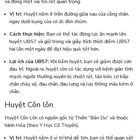
và đóng một vai trò rất quan trọng.
Vị trí:
Huyệt nằm ở trên đường giữa sau của cẳng chân,
ngay dưới bụng của cơ ức đòn chũm.
Cách thực hiện:
Bạn có thể tác động lực ấn mạnh lên
huyệt UB57 và giữ trong vài giây. Kích thích điểm UB57
hai lần một ngày để đạt hiệu quả tốt hơn.
Lợi ích của UB57:
Khi bấm huyệt, bạn sẽ giảm được cơn
đau trĩ. Ngoài ra, huyệt còn có tác dụng với bệnh giãn tĩnh
mạch, người thường xuyên bị chuột rút, táo bón, cơ bắp
chân chảy xệ, đau chân, đau lưng và lưu thông máu kém ở
chân.
Huyệt Côn lôn
Huyệt Côn Lôn có nguồn gốc từ Thiên “Bản Du” và thuộc
hành Hỏa (theo Y Học Cổ Truyền).
Vị trí:
Huyệt nằm ở vị trí khá dễ tìm, bạn có thể quan sát