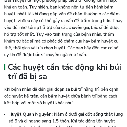
Bấm huyệt là một phương pháp điều trị không xâm nhập,
khá an toàn. Tuy nhiên, bạn không nên tự tiến hành bấm
huyệt, nhất là khi đang gặp vấn đề chấn thương ở các điểm
huyệt, vì điều này có thể gây ra vấn đề trầm trọng hơn. Thay
vào đó, nhờ tới sự hỗ trợ của các chuyên gia, bác sĩ để được
hỗ trợ tốt nhất. Tùy vào tình trạng của bệnh nhân, thăm
khám từ bác sĩ mà có phác đồ châm cứu hay bấm huyệt cụ
thể, thời gian và lựa chọn huyệt. Các bạn hãy đến các cơ sở
uy tín để được bác sĩ chuyên ngành tư vấn.
Các huyệt cần tác động khi búi
trĩ đã bị sa
Khi bệnh nhân đã đến giai đoạn sa búi trĩ nặng thì bên cạnh
các huyệt kể trên, cần bấm huyệt chữa bệnh trĩ bằng cách
kết hợp với một số huyệt khác như:
Huyệt Quan Nguyên:
Nằm ở dưới gai đốt sống thắt lưng
số 5 và đi ngang sang 1.5 thốn. Khi tác động lên huyệt