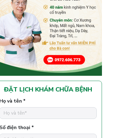
ĐẶT LỊCH KHÁM CHỮA BỆNH
Họ và tên *
Số điện thoại *