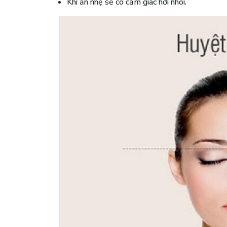
Khi ấn nhẹ sẽ có cảm giác hơi nhói.