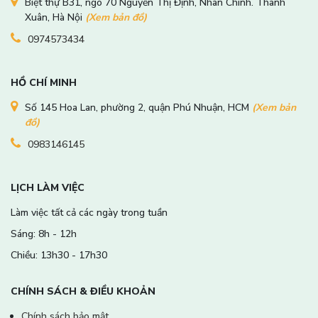
Biệt thự B31, ngõ 70 Nguyễn Thị Định, Nhân Chính. Thanh
Xuân, Hà Nội
(Xem bản đồ)
0974573434
HỒ CHÍ MINH
Số 145 Hoa Lan, phường 2, quận Phú Nhuận, HCM
(Xem bản
đồ)
0983146145
LỊCH LÀM VIỆC
Làm việc tất cả các ngày trong tuần
Sáng: 8h - 12h
Chiều: 13h30 - 17h30
CHÍNH SÁCH & ĐIỀU KHOẢN
Chính sách bảo mật