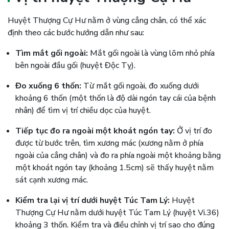
Huyệt Thượng Cự Hư nằm ở vùng cẳng chân, có thể xác
định theo các bước hướng dẫn như sau:
Tìm mắt gối ngoài:
Mắt gối ngoài là vùng lõm nhỏ phía
bên ngoài đầu gối (huyệt Độc Tỵ).
Đo xuống 6 thốn:
Từ mắt gối ngoài, đo xuống dưới
khoảng 6 thốn (một thốn là độ dài ngón tay cái của bệnh
nhân) để tìm vị trí chiều dọc của huyệt.
Tiếp tục đo ra ngoài một khoát ngón tay:
Ở vị trí đo
được từ bước trên, tìm xương mác (xương nằm ở phía
ngoài của cẳng chân) và đo ra phía ngoài một khoảng bằng
một khoát ngón tay (khoảng 1.5cm) sẽ thấy huyệt nằm
sát cạnh xương mác.
Kiểm tra lại vị trí dưới huyệt Túc Tam Lý:
Huyệt
Thượng Cự Hư nằm dưới huyệt Túc Tam Lý (huyệt Vi.36)
khoảng 3 thốn. Kiểm tra và điều chỉnh vị trí sao cho đúng