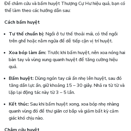
Để châm cứu và bấm huyệt Thượng Cự Hư hiệu quả, bạn có
thể làm theo các hướng dẫn sau:
Cách bấm huyệt
Tư thế chuẩn bị:
Ngồi ở tư thế thoải mái, có thể ngồi
trên ghế hoặc nằm ngửa để dễ tiếp cận vị trí huyệt.
Xoa bóp làm ấm:
Trước khi bấm huyệt, nên xoa nóng hai
bàn tay và vùng xung quanh huyệt để tăng cường hiệu
quả.
Bấm huyệt:
Dùng ngón tay cái ấn nhẹ lên huyệt, sau đó
tăng dần lực ấn, giữ khoảng 15 – 30 giây. Nhả ra từ từ và
lặp lại động tác này từ 3 – 5 lần.
Kết thúc:
Sau khi bấm huyệt xong, xoa bóp nhẹ nhàng
quanh vùng đó để thư giãn cơ bắp và giảm bất kỳ cảm
giác khó chịu nào.
Châm cứu huyệt