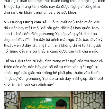
mất ngủ, thần kinh mệt mỏi thành công chỉ sau một liệu trình
trị liệu tại Trung tâm. Điều này đã được Nghệ sĩ công khai
chia sẻ trên khắp trang tin về y tế sức khỏe.
NS Hương Dung chia sẻ:
“Tôi bị mất ngủ triền miên, đau
đầu, nên hay mệt mỏi, dễ cáu gắt, đặc biệt hay quên. May
sao tôi biết đến Đông phương Y pháp và quyết định lựa
chọn nơi đây để sớm đẩy lùi bệnh mất ngủ. Các bác sĩ và kỹ
thuật viên ở đây rất nhiệt tình, mà không chỉ vì tôi là người
nổi tiếng đâu mà tôi thấy ai cũng được tận tình chăm sóc.
Chỉ sau liệu trình trị liệu, tình trạng mất ngủ của tôi được cải
thiện dần dần, đến bây giờ tôi đã tự chìm vào giấc ngủ tự
nhiên, ngủ sâu giấc mà không hề phải phụ thuộc vào thuốc.
Thực sự Đông phương Y pháp là nơi duy nhất giúp tôi thoát
khỏi ám ảnh của căn bệnh này.”