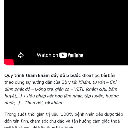
Quy trình thăm khám đầy đủ 5 bước
khoa học, bài bản
theo đúng sự hướng dẫn của Bộ y tế:
Khám, tư vấn – Chỉ
định phác đồ – Uống trà, giãn cơ – VLTL (châm cứu, bấm
huyệt,…) + liệu pháp kết hợp (âm nhạc, tập luyện, hương
dược,…) – Theo dõi, tái khám.
Trong suốt thời gian trị liệu, 100% bệnh nhân đều được tiếp
đón tận tình, chăm sóc chu đáo và tận hưởng cảm giác thoải
mái kể cả sau khi kết thúc liệu trình.