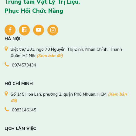
Trung tâm Vật Lý Trị Liệu,
Phục Hồi Chức Năng
HÀ NỘI
Biệt thự B31, ngõ 70 Nguyễn Thị Định, Nhân Chính. Thanh
Xuân, Hà Nội
(Xem bản đồ)
0974573434
HỒ CHÍ MINH
Số 145 Hoa Lan, phường 2, quận Phú Nhuận, HCM
(Xem bản
đồ)
0983146145
LỊCH LÀM VIỆC