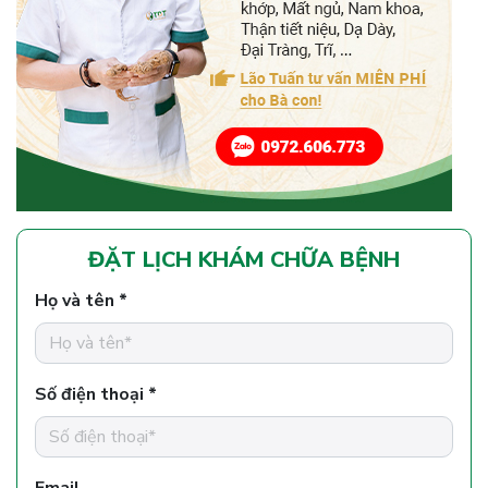
ĐẶT LỊCH KHÁM CHỮA BỆNH
Họ và tên *
Số điện thoại *
Email