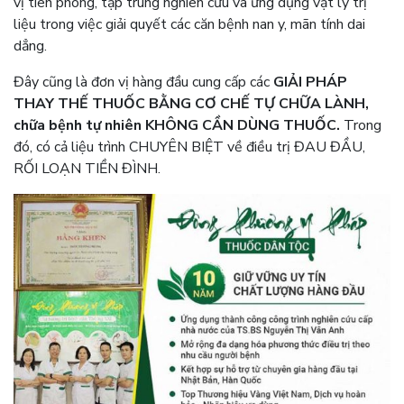
vị tiên phong, tập trung nghiên cứu và ứng dụng vật lý trị
liệu trong việc giải quyết các căn bệnh nan y, mãn tính dai
dẳng.
Đây cũng là đơn vị hàng đầu cung cấp các
GIẢI PHÁP
THAY THẾ THUỐC BẰNG CƠ CHẾ TỰ CHỮA LÀNH,
chữa bệnh tự nhiên KHÔNG CẦN DÙNG THUỐC.
Trong
đó, có cả liệu trình CHUYÊN BIỆT về điều trị ĐAU ĐẦU,
RỐI LOẠN TIỀN ĐÌNH.