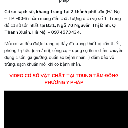
pháp
Cơ sở sạch sẽ, khang trang tại 2 thành phố lớn
(Hà Nội
– TP HCM) nhằm mang đến chất lượng dịch vụ số 1. Trong
đó cơ sở lớn nhất tại
B31, Ngõ 70 Nguyễn Thị Định, Q.
Thanh Xuân, Hà Nội – 0974573434.
Mỗi cơ sở đều được trang bị đầy đủ trang thiết bị cần thiết,
phòng trị liệu (nam/ nữ), công cụ – dụng cụ (kim châm chuyên
dụng 1 lần, ga giường, quần áo bệnh nhân…) đảm bảo vô
trùng, sạch khuẩn mỗi khi có bệnh nhân.
VIDEO CƠ SỞ VẬT CHẤT TẠI TRUNG TÂM ĐÔNG
PHƯƠNG Y PHÁP