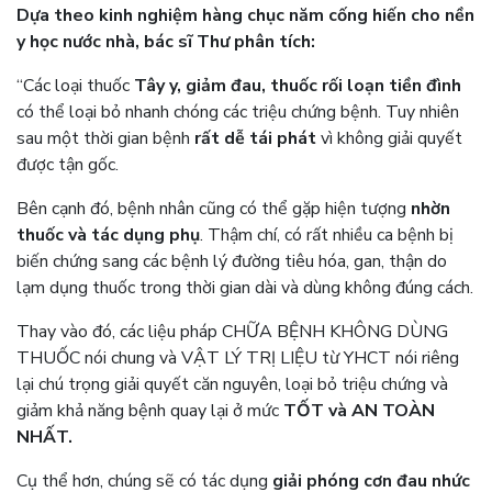
Dựa theo kinh nghiệm hàng chục năm cống hiến cho nền
y học nước nhà, bác sĩ Thư phân tích:
“Các loại thuốc
Tây y, giảm đau, thuốc rối loạn tiền đình
có thể loại bỏ nhanh chóng các triệu chứng bệnh. Tuy nhiên
sau một thời gian bệnh
rất dễ tái phát
vì không giải quyết
được tận gốc.
Bên cạnh đó, bệnh nhân cũng có thể gặp hiện tượng
nhờn
thuốc và tác dụng phụ
. Thậm chí, có rất nhiều ca bệnh bị
biến chứng sang các bệnh lý đường tiêu hóa, gan, thận do
lạm dụng thuốc trong thời gian dài và dùng không đúng cách.
Thay vào đó, các liệu pháp CHỮA BỆNH KHÔNG DÙNG
THUỐC nói chung và VẬT LÝ TRỊ LIỆU từ YHCT nói riêng
lại chú trọng giải quyết căn nguyên, loại bỏ triệu chứng và
giảm khả năng bệnh quay lại ở mức
TỐT và
AN TOÀN
NHẤT.
Cụ thể hơn, chúng sẽ có tác dụng
giải phóng cơn đau nhức