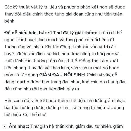
Các kỹ thuật vật lý trị liệu và phương pháp kết hợp sẽ được
thay đổi, điều chỉnh theo từng giai đoạn cũng như tiến triển
bệnh
Để dễ hiểu hơn, bác sĩ Thư đã lý giải thêm:
Trên cơ thể
người, các huyệt, kinh mạch và tạng phủ có mối liên kết
tương ứng với nhau. Khi tác động chính xác vào vị trí các
huyệt được xác định, sẽ kích hoạt khả năng tự hồi phục và
chữa lành các thương tổn của cơ thể.
Đồng thời làm xuất
hiện những thay đổi về thần kinh, sản sinh ra một số hooc
môn có tác dụng
GIẢM ĐAU NỘI SINH
.
Chính vì vậy, dễ
dàng loại bỏ được tình trạng đau nhức, khó chịu do chứng đau
đầu cũng như rối loạn tiền đình gây ra.
Bên cạnh đó, việc kết hợp thêm chế độ dinh dưỡng, âm nhạc,
bài tập, hương dược, dưỡng sinh… sẽ mang lại hiệu tác dụng
hữu hiệu. Cụ thể như:
Âm nhạc:
Thư giãn hệ thần kinh, giảm đau tự nhiên, giảm