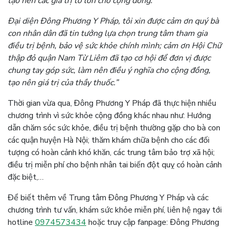
tạo nên các giá trị to lớn cho cộng đồng.
Đại diện Đông Phương Y Pháp, tôi xin được cảm ơn quý bà
con nhân dân đã tin tưởng lựa chọn trung tâm tham gia
điều trị bệnh, bảo vệ sức khỏe chính mình; cảm ơn Hội Chữ
thập đỏ quận Nam Từ Liêm đã tạo cơ hội để đơn vị được
chung tay góp sức, làm nên điều ý nghĩa cho cộng đồng,
tạo nên giá trị của thầy thuốc.”
Thời gian vừa qua, Đông Phương Y Pháp đã thực hiện nhiều
chương trình vì sức khỏe cộng đồng khác nhau như: Hướng
dẫn chăm sóc sức khỏe, điều trị bệnh thường gặp cho bà con
các quận huyện Hà Nội; thăm khám chữa bệnh cho các đối
tượng có hoàn cảnh khó khăn, các trung tâm bảo trợ xã hội;
điều trị miễn phí cho bệnh nhân tai biến đột quỵ có hoàn cảnh
đặc biệt,…
Để biết thêm về Trung tâm Đông Phương Y Pháp và các
chương trình tư vấn, khám sức khỏe miễn phí, liên hệ ngay tới
hotline
0974573434
hoặc truy cập fanpage: Đông Phương