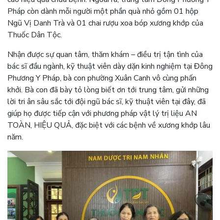
Pháp còn dành mỗi người một phần quà nhỏ gồm 01 hộp
Ngũ Vị Danh Trà và 01 chai rượu xoa bóp xương khớp của
Thuốc Dân Tộc.
Nhận được sự quan tâm, thăm khám – điều trị tận tình của
bác sĩ đầu ngành, kỹ thuật viên dày dặn kinh nghiệm tại Đông
Phương Y Pháp, bà con phường Xuân Canh vô cùng phấn
khởi. Bà con đã bày tỏ lòng biết ơn tới trung tâm, gửi những
lời tri ân sâu sắc tới đội ngũ bác sĩ, kỹ thuật viên tại đây, đã
giúp họ được tiếp cận với phương pháp vật lý trị liệu AN
TOÀN, HIỆU QUẢ, đặc biệt với các bệnh về xương khớp lâu
năm.