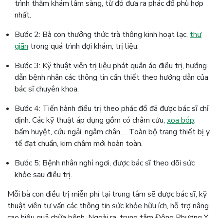
trình thăm khám lâm sàng, từ đó đưa ra phác đồ phù hợp
nhất.
Bước 2: Bà con thưởng thức trà thông kinh hoạt lạc,
thư
giãn
trong quá trình đợi khám, trị liệu.
Bước 3: Kỹ thuật viên trị liệu phát quần áo điều trị, hướng
dẫn bệnh nhân các thông tin cần thiết theo hướng dẫn của
bác sĩ chuyên khoa.
Bước 4: Tiến hành điều trị theo phác đồ đã được bác sĩ chỉ
định. Các kỹ thuật áp dụng gồm có châm cứu,
xoa bóp
,
bấm huyệt, cứu ngải, ngâm chân,… Toàn bộ trang thiết bị y
tế đạt chuẩn, kim châm mới hoàn toàn.
Bước 5: Bệnh nhân nghỉ ngơi, được bác sĩ theo dõi sức
khỏe sau điều trị.
Mỗi bà con điều trị miễn phí tại trung tâm sẽ được bác sĩ, kỹ
thuật viên tư vấn các thông tin sức khỏe hữu ích, hỗ trợ nâng
cao hiệu quả chữa bệnh. Ngoài ra, trung tâm Đông Phương Y