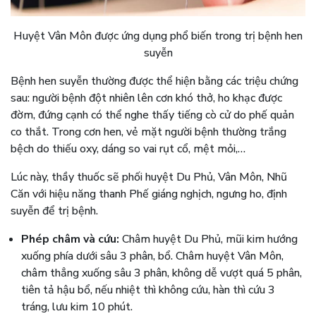
Huyệt Vân Môn được ứng dụng phổ biến trong trị bệnh hen
suyễn
Bệnh hen suyễn thường được thể hiện bằng các triệu chứng
sau: người bệnh đột nhiên lên cơn khó thở, ho khạc được
đờm, đứng cạnh có thể nghe thấy tiếng cò cử do phế quản
co thắt. Trong cơn hen, vẻ mặt người bệnh thường trắng
bệch do thiếu oxy, dáng so vai rụt cổ, mệt mỏi,…
Lúc này, thầy thuốc sẽ phối huyệt Du Phủ, Vân Môn, Nhũ
Căn với hiệu năng thanh Phế giáng nghịch, ngưng ho, định
suyễn để trị bệnh.
Phép châm và cứu:
Châm huyệt Du Phủ, mũi kim hướng
xuống phía dưới sâu 3 phân, bổ. Châm huyệt Vân Môn,
châm thẳng xuống sâu 3 phân, không dễ vượt quá 5 phân,
tiên tả hậu bổ, nếu nhiệt thì không cứu, hàn thì cứu 3
tráng, lưu kim 10 phút.