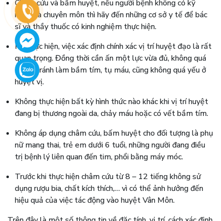
Châm cứu và bấm huyệt, nếu người bệnh không có kỹ
năng và chuyên môn thì hãy đến những cơ sở y tế để bác
sĩ và thầy thuốc có kinh nghiệm thực hiện.
Khi thực hiện, việc xác định chính xác vị trí huyệt đạo là rất
quan trọng. Đồng thời cần ấn một lực vừa đủ, không quá
mạnh tránh làm bầm tím, tụ máu, cũng không quá yếu ở
huyệt vị.
Không thực hiện bất kỳ hình thức nào khác khi vị trí huyệt
đang bị thương ngoài da, chảy máu hoặc có vết bầm tím.
Không áp dụng châm cứu, bấm huyệt cho đối tượng là phụ
nữ mang thai, trẻ em dưới 6 tuổi, những người đang điều
trị bệnh lý liên quan đến tim, phổi bằng máy móc.
Trước khi thực hiện châm cứu từ 8 – 12 tiếng không sử
dụng rượu bia, chất kích thích,… vì có thể ảnh hưởng đến
hiệu quả của việc tác động vào huyệt Vân Môn.
Trên đây là một số thông tin về đặc tính, vị trí, cách xác định