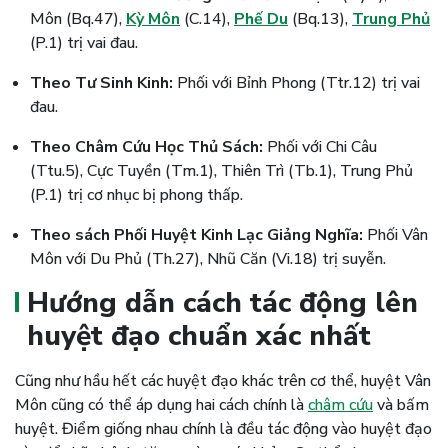
Môn (Bq.47),
Kỳ Môn
(C.14),
Phế Du
(Bq.13),
Trung Phủ
(P.1) trị vai đau.
Theo Tư Sinh Kinh:
Phối với Bỉnh Phong (Ttr.12) trị vai
đau.
Theo Châm Cứu Học Thủ Sách:
Phối với Chi Câu
(Ttu.5), Cực Tuyền (Tm.1), Thiên Trì (Tb.1), Trung Phủ
(P.1) trị cơ nhục bị phong thấp.
Theo sách Phối Huyệt Kinh Lạc Giảng Nghĩa:
Phối Vân
Môn với Du Phủ (Th.27), Nhũ Căn (Vi.18) trị suyễn.
Hướng dẫn cách tác động lên
huyệt đạo chuẩn xác nhất
Cũng như hầu hết các huyệt đạo khác trên cơ thể, huyệt Vân
Môn cũng có thể áp dụng hai cách chính là
châm cứu
và bấm
huyệt. Điểm giống nhau chính là đều tác động vào huyệt đạo