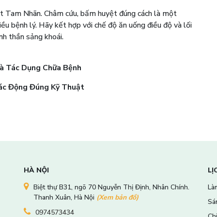
uyệt Tam Nhãn. Châm cứu, bấm huyệt đúng cách là một
iều bệnh lý. Hãy kết hợp với chế độ ăn uống điều độ và lối
nh thần sảng khoái.
Và Tác Dụng Chữa Bệnh
ác Động Đúng Kỹ Thuật
HÀ NỘI
LỊ
Biệt thự B31, ngõ 70 Nguyễn Thị Định, Nhân Chính.
Làm
Thanh Xuân, Hà Nội
(Xem bản đồ)
Sá
0974573434
Ch