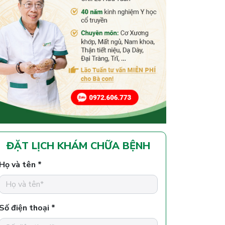
ĐẶT LỊCH KHÁM CHỮA BỆNH
Họ và tên *
Số điện thoại *